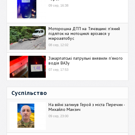
09 сер, 16:38
Моторошна ДТП на Тячівщині: п'яний
підліток на мотоциклі врізався у
мікроавтобус
08 сер, 12:02
Закарпатські патрульні виявили п'яного
водія ВАЗу
07 сер, 17:53
Суспільство
На війні загинув Герой з міста Перечин -
Михайло Манзич
09 сер, 23:00