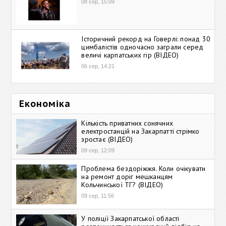
08 сер, 15:09
Історичний рекорд на Говерлі: понад 30
цимбалістів одночасно заграли серед
величі карпатських гір (ВІДЕО)
06 сер, 14:21
Економіка
Кількість приватних сонячних
електростанцій на Закарпатті стрімко
зростає (ВІДЕО)
09 сер, 12:09
Проблема бездоріжжя. Коли очікувати
на ремонт доріг мешканцям
Кольчинської ТГ? (ВІДЕО)
09 сер, 11:56
У поліції Закарпатської області