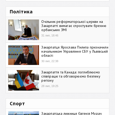
Політика
Очільник реформаторської церкви на
Закарпатті вимагає спростувати брехню
орбанських ЗМІ
31 лип, 18:46
Закарпатця Ярослава Пилипа призначили
начальником Управління СБУ у Львівській
області
30 лип, 22:38
Закарпаття та Канада: поглиблюємо
співпрацю та обговорюємо безпеку
регіону
28 лип, 19:25
Спорт
Закарпатська лижниця Євгенія Мурач