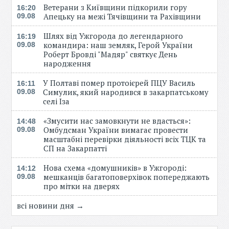
Ветерани з Київщини підкорили гору
16:20
Апецьку на межі Тячівщини та Рахівщини
09.08
Шлях від Ужгорода до легендарного
16:19
командира: наш земляк, Герой України
09.08
Роберт Бровді "Мадяр" святкує День
народження
У Полтаві помер протоієрей ПЦУ Василь
16:11
Симулик, який народився в закарпатському
09.08
селі Іза
«Змусити нас замовкнути не вдасться»:
14:48
Омбудсман України вимагає провести
09.08
масштабні перевірки діяльності всіх ТЦК та
СП на Закарпатті
Нова схема «домушників» в Ужгороді:
14:12
мешканців багатоповерхівок попереджають
09.08
про мітки на дверях
всі новини дня →