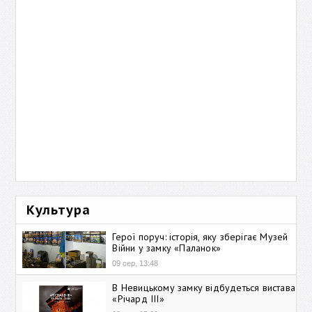
Культура
Герої поруч: історія, яку зберігає Музей
Війни у замку «Паланок»
09 сер, 13:48
В Невицькому замку відбудеться вистава
«Річард ІІІ»