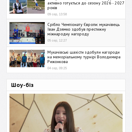
активно готується до сезону 2026 - 2027
років
09 сер, 13:58
Срібло Чемпіонату Європи: мукачівець
Іван Дзямко здобув престижну
міжнародну нагороду
05 сер, 12:27
Мукачівські шахісти здобули нагороди
на меморіальному турнірі Володимира
Рижонкова
04 сер, 09:25
Шоу-біз