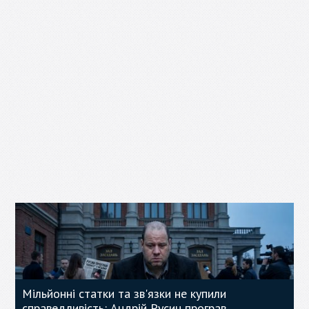
Мільйонні статки та зв'язки не купили
справедливість: Андрій Русин програв