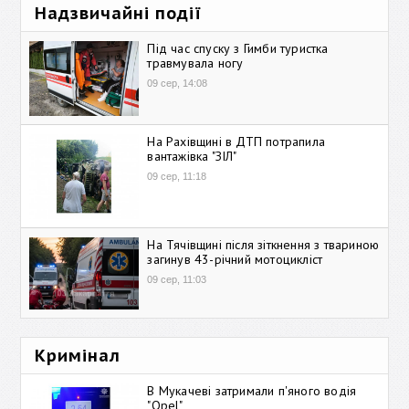
Надзвичайні події
Під час спуску з Гимби туристка
травмувала ногу
09 сер, 14:08
На Рахівщині в ДТП потрапила
вантажівка "ЗІЛ"
09 сер, 11:18
На Тячівщині після зіткнення з твариною
загинув 43-річний мотоцикліст
09 сер, 11:03
Кримінал
В Мукачеві затримали п'яного водія
"Opel"