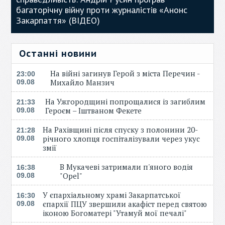
багаторічну війну проти журналістів «Анонс
Закарпаття» (ВІДЕО)
Останні новини
На війні загинув Герой з міста Перечин -
23:00
Михайло Манзич
09.08
На Ужгородщині попрощалися із загиблим
21:33
Героєм – Іштваном Фекете
09.08
На Рахівщині після спуску з полонини 20-
21:28
річного хлопця госпіталізували через укус
09.08
змії
В Мукачеві затримали п'яного водія
16:38
"Opel"
09.08
У єпархіальному храмі Закарпатської
16:30
єпархії ПЦУ звершили акафіст перед святою
09.08
іконою Богоматері "Утамуй мої печалі"