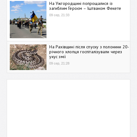
На Ужгородщині попрощалися із
загиблим Героєм – Іштваном Фекете
09 сер, 21:33
На Рахівщині після спуску з полонини 20-
річного хлопця госпіталізували через
укус змії
09 сер, 21:28