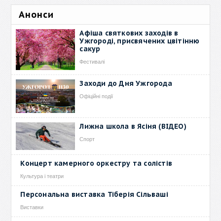
Анонси
Афіша святкових заходів в
Ужгороді, присвячених цвітінню
сакур
Фестивалі
Заходи до Дня Ужгорода
Офіційні події
Лижна школа в Ясіня (ВІДЕО)
Спорт
Концерт камерного оркестру та солістів
Культура і театри
Персональна виставка Тіберія Сільваші
Виставки