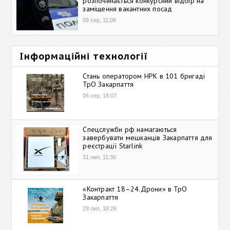
розпочинається конкурсний відбір на
заміщення вакантних посад
09 сер, 11:08
Інформаційні технології
Стань оператором НРК в 101 бригаді
ТрО Закарпаття
06 сер, 18:07
Спецслужби рф намагаються
завербувати мешканців Закарпаття для
реєстрації Starlink
31 лип, 11:36
«Контракт 18–24.Дрони» в ТрО
Закарпаття
29 лип, 18:26