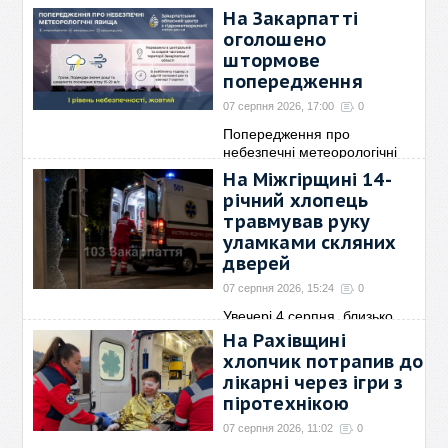
На Закарпатті
оголошено
штормове
попередження
07 серпня 2026, 17:00
0
Попередження про
небезпечні метеорологічні
явища!
→
На Міжгірщині 14-
річний хлопець
травмував руку
уламками скляних
дверей
07 серпня 2026, 15:24
0
Увечері 4 серпня, близько
22:45, до служби
→
На Рахівщині
хлопчик потрапив до
лікарні через ігри з
піротехнікою
07 серпня 2026, 11:02
0