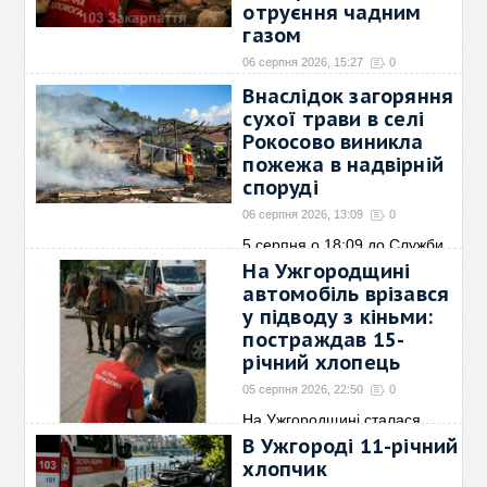
отруєння чадним
газом
06 серпня 2026, 15:27
0
До служби екстреної медичної
Внаслідок загоряння
допомоги надійшов
→
сухої трави в селі
Рокосово виникла
пожежа в надвірній
споруді
06 серпня 2026, 13:09
0
5 серпня о 18:09 до Служби
порятунку надійшло
→
На Ужгородщині
автомобіль врізався
у підводу з кіньми:
постраждав 15-
річний хлопець
05 серпня 2026, 22:50
0
На Ужгородщині сталася
дорожньо-транспортна
→
В Ужгороді 11-річний
хлопчик