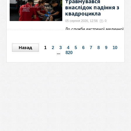
травмувався
внаслідок падіння з
квадроцикла
05 серпня 2026, 12:56
0
До служби екстреної медичної
допомоги надійшов
→
Назад
1
2
3
4
5
6
7
8
9
10
...
820