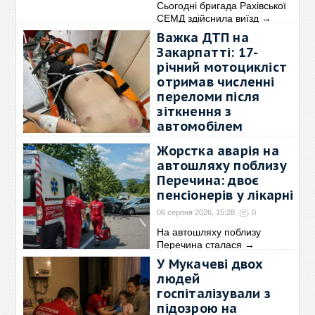
Сьогодні бригада Рахівської
СЕМД здійснила виїзд
→
Важка ДТП на
Закарпатті: 17-
річний мотоцикліст
отримав численні
переломи після
зіткнення з
автомобілем
07 серпня 2026, 10:53
0
Жорстка аварія на
→
автошляху поблизу
Перечина: двоє
пенсіонерів у лікарні
06 серпня 2026, 15:28
0
На автошляху поблизу
Перечина сталася
→
У Мукачеві двох
людей
госпіталізували з
підозрою на