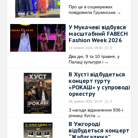
Про це в соцмережах
повідомила Грузинська
→
У Мукачеві відбувся
масштабний FABECH
Fashion Week 2026
14 травня 2026, 08:54
0
Два дні, 9 та 10 травня, у
Палаці культури і
→
В Хусті відбудеться
концерт гурту
«РОКАШ» у супроводі
оркестру
06 травня 2026, 15:07
0
З нагоди відзначення 936-ї
річниці Хуста
→
В Ужгороді
відбудеться концерт
“Жабагадюка”