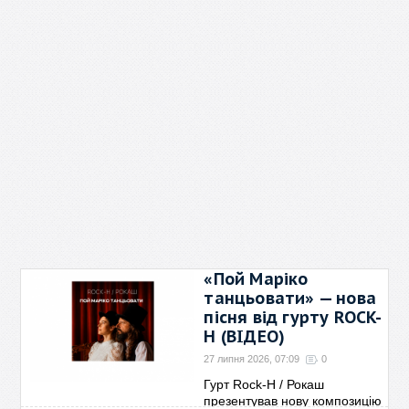
«Пой Маріко
танцьовати» — нова
пісня від гурту ROCK-
H (ВІДЕО)
27 липня 2026, 07:09
0
Гурт Rock-H / Рокаш
презентував нову композицію