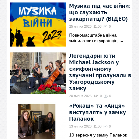
→
Музика під час війни:
що слухають
закарпатці? (ВІДЕО)
25 липня 2026, 11:03
0
Повномасштабна війна
змінила життя українців,
→
Легендарні хіти
Michael Jackson у
симфонічному
звучанні пролунали в
Ужгородському
замку
20 липня 2026, 14:10
0
18 липня у Закарпатському
«Рокаш» та «Анця»
обласному краєзнавчому
→
виступлять у замку
Паланок
13 липня 2026, 11:06
0
19 вересня у замку Паланок