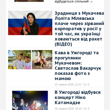
відбудеться спільний
→
Зрадниця з Мукачева
Лоліта Мілявська
плаче через зірваний
корпоратив у росії у
той час, як українці
ховаються від ракет
(ВІДЕО)
20 червня 2026, 11:57
0
Кава в Ужгороді та
Співачка Лоліта Мілявська,
прогулянки
яка народилася у
→
Мукачевом:
Святослав Вакарчук
показав фото з
мамою
11 червня 2026, 21:47
0
"Вже традиційна поїздка з
В Ужгороді відбувся
мамою в Мукачево.
→
концерт Ніно
Катамадзе
30 травня 2026, 15:18
0