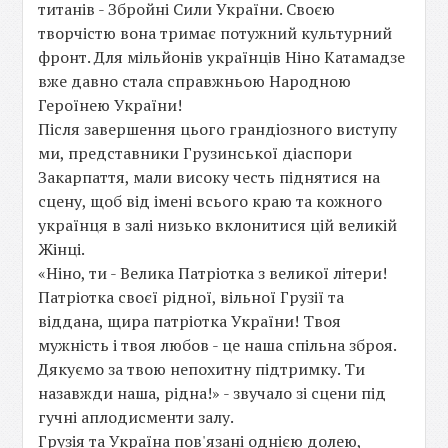
титанів - Збройні Сили України. Своєю
творчістю вона тримає потужний культурний
фронт. Для мільйонів українців Ніно Катамадзе
вже давно стала справжньою Народною
Героїнею України!
Після завершення цього грандіозного виступу
ми, представники Грузинської діаспори
Закарпаття, мали високу честь піднятися на
сцену, щоб від імені всього краю та кожного
українця в залі низько вклонитися цій великій
Жінці.
«Ніно, ти - Велика Патріотка з великої літери!
Патріотка своєї рідної, вільної Грузії та
віддана, щира патріотка України! Твоя
мужність і твоя любов - це наша спільна зброя.
Дякуємо за твою непохитну підтримку. Ти
назавжди наша, рідна!» - звучало зі сцени під
гучні аплодисменти залу.
Грузія та Україна пов'язані однією долею,