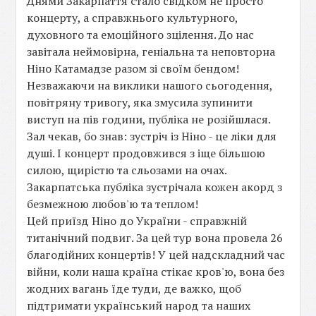
Днями Закарпаття стало свідком не просто
концерту, а справжнього культурного,
духовного та емоційного зцілення. До нас
завітала неймовірна, геніальна та неповторна
Ніно Катамадзе разом зі своїм бендом!
Незважаючи на виклики нашого сьогодення,
повітряну тривогу, яка змусила зупинити
виступ на пів години, публіка не розійшлася.
Зал чекав, бо знав: зустріч із Ніно - це ліки для
душі. І концерт продовжився з іще більшою
силою, щирістю та сльозами на очах.
Закарпатська публіка зустрічала кожен акорд з
безмежною любов'ю та теплом!
Цей приїзд Ніно до України - справжній
титанічний подвиг. За цей тур вона провела 26
благодійних концертів! У цей надскладний час
війни, коли наша країна стікає кров'ю, вона без
жодних вагань їде туди, де важко, щоб
підтримати український народ та наших