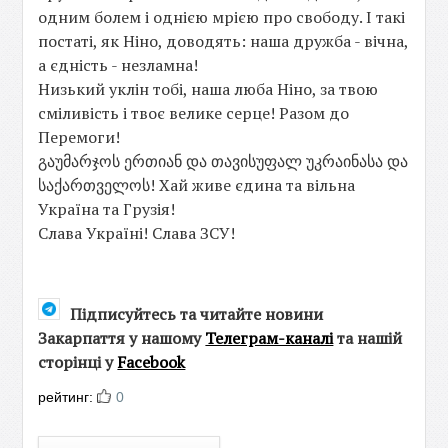
одним болем і однією мрією про свободу. І такі
постаті, як Ніно, доводять: наша дружба - вічна,
а єдність - незламна!
Низький уклін тобі, наша люба Ніно, за твою
сміливість і твоє велике серце! Разом до
Перемоги!
გაუმარჯოს ერთიან და თავისუფალ უკრაინასა და
საქართველოს! Хай живе єдина та вільна
Україна та Грузія!
Слава Україні! Слава ЗСУ!
Підписуйтесь та читайте новини
Закарпаття у нашому
Телеграм-каналі
та нашій
сторінці у
Facebook
рейтинг:
0