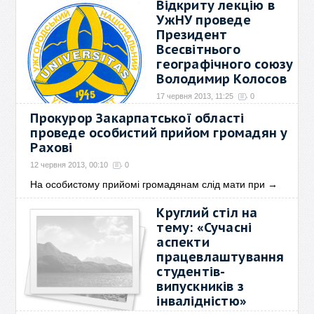
Відкриту лекцію в
УжНУ проведе
Президент
Всесвітнього
географічного союзу
Володимир Колосов
17 червня 2013, 11:25
0
Прокурор Закарпатської області
У понеділок, 17 червня, о
14.00 в Інституті
→
проведе особистий прийом громадян у
Рахові
12 червня 2013, 00:10
0
На особистому прийомі громадянам слід мати при
→
Круглий стіл на
тему: «Сучасні
аспекти
працевлаштування
студентів-
випускників з
інвалідністю»