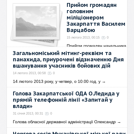
29 травня 2013, 00:05
0
Прийом громадян
Мета Круглого столу -
головним
надання інформації
→
міліціонером
Закарпаття Василем
Варцабою
15 лютого 2013, 00:15
0
Прийом громадян начальника
УМВС України в
→
Загальноміський мітинг-реквієм та
панахида, приурочені відзначенню Дня
вшанування учасників бойових дій
14 лютого 2013, 00:58
0
14 лютого 2013 року, у четвер, о 10.00 год. у
→
Голова Закарпатської ОДА О.Ледида у
прямій телефонній лінії «Запитай у
влади»
31 січня 2013, 00:31
0
Голова обласної державної адміністрації Олександр
→
Чергова сесія Мукачівської міської ради