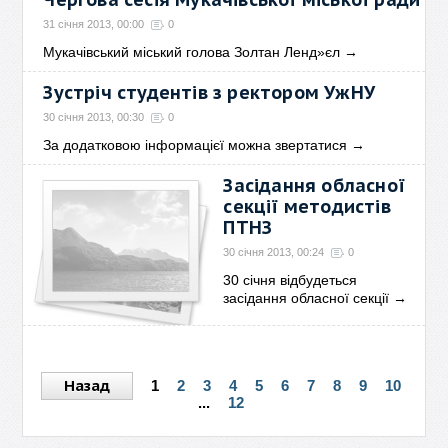
31 січня 2013, 00:00
0
Мукачівський міський голова Золтан Ленд»єл
→
Зустріч студентів з ректором УжНУ
30 січня 2013, 00:30
0
За додатковою інформацієї можна звертатися
→
Засідання обласної
секції методистів
ПТНЗ
30 січня 2013, 00:24
0
30 січня відбудеться
засідання обласної секції
→
Назад
1
2
3
4
5
6
7
8
9
10
...
12