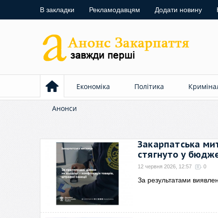
В закладки
Рекламодавцям
Додати новину
Економіка
Політика
Криміна
Анонси
Закарпатська ми
стягнуто у бюдж
12 червня 2026, 12:57
0
За результатами виявле