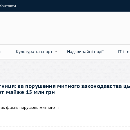
Контакти
л
Культура та спорт
Надзвичайні події
ІТ і т
тниця: за порушення митного законодавства ць
ет майже 15 млн грн
них фактів порушень митного
→