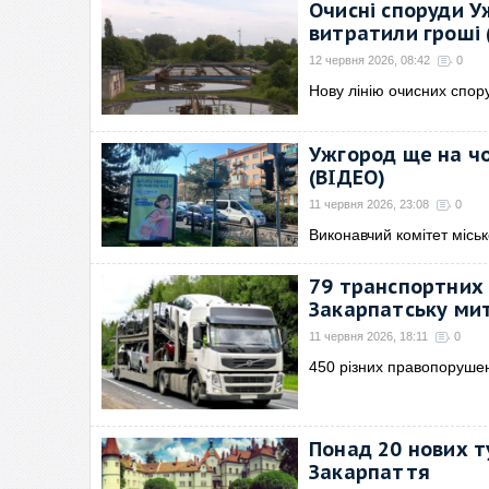
Очисні споруди У
витратили гроші 
12 червня 2026, 08:42
0
Нову лінію очисних спор
Ужгород ще на ч
(ВІДЕО)
11 червня 2026, 23:08
0
Виконавчий комітет місь
79 транспортних 
Закарпатську мит
11 червня 2026, 18:11
0
450 різних правопоруше
Понад 20 нових 
Закарпаття