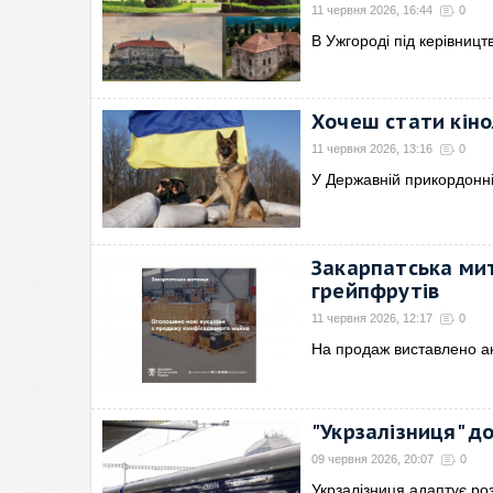
11 червня 2026, 16:44
0
В Ужгороді під керівниц
Хочеш стати кіно
11 червня 2026, 13:16
0
У Державній прикордонній
Закарпатська мит
грейпфрутів
11 червня 2026, 12:17
0
На продаж виставлено ак
"Укрзалізниця" д
09 червня 2026, 20:07
0
Укрзалізниця адаптує роз