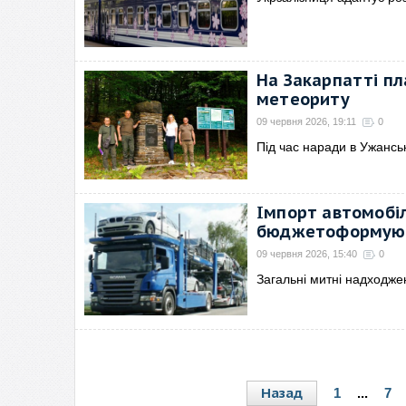
На Закарпатті п
метеориту
09 червня 2026, 19:11
0
Під час наради в Ужанс
Імпорт автомобіл
бюджетоформуюч
09 червня 2026, 15:40
0
Загальні митні надходже
Назад
1
...
7