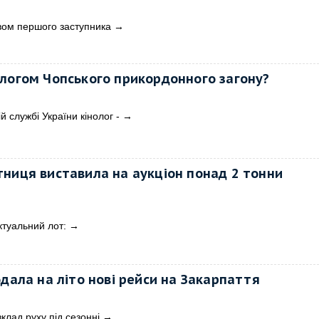
твом першого заступника
→
логом Чопського прикордонного загону?
 службі України кінолог -
→
ниця виставила на аукціон понад 2 тонни
туальний лот:
→
одала на літо нові рейси на Закарпаття
клад руху під сезонні
→