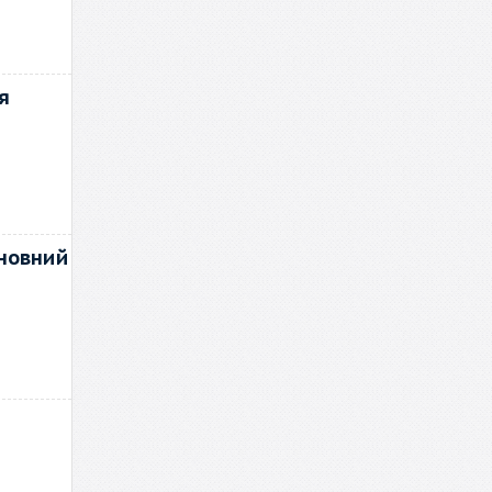
я
сновний