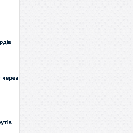
рдів
у через
утів