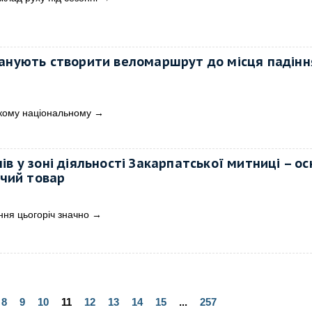
ланують створити веломаршрут до місця падінн
ькому національному
→
ів у зоні діяльності Закарпатської митниці – о
ий товар
ння цьогоріч значно
→
8
9
10
11
12
13
14
15
...
257