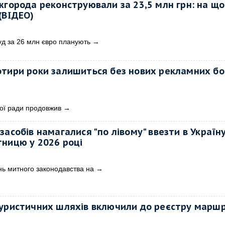
жгорода реконструювали за 23,5 млн грн: на що
(ВІДЕО)
уд за 26 млн євро планують
→
отири роки залишиться без нових рекламних бо
кої ради продовжив
→
засобів намагалися "по лівому" ввезти в Україн
ницю у 2026 році
нь митного законодавства на
→
туристичних шляхів включили до реєстру маршр