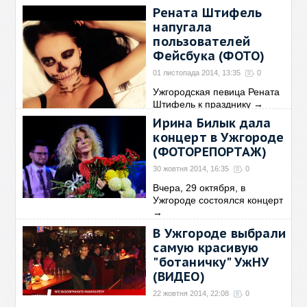
Рената Штифель
напугала
пользователей
Фейсбука (ФОТО)
01 листопада 2014, 13:35
0
Ужгородская певица Рената
Штифель к празднику
→
Ирина Билык дала
концерт в Ужгороде
(ФОТОРЕПОРТАЖ)
30 жовтня 2014, 16:35
0
Вчера, 29 октября, в
Ужгороде состоялся концерт
→
В Ужгороде выбрали
самую красивую
"ботаничку" УжНУ
(ВИДЕО)
22 жовтня 2014, 22:08
0