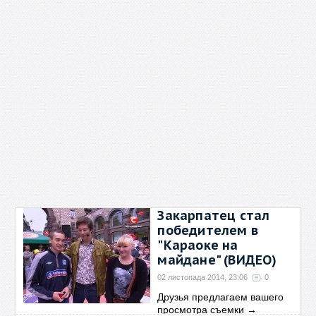
Закарпатец стал
победителем в
"Караоке на
майдане" (ВИДЕО)
02 листопада 2014, 23:06
0
Друзья предлагаем вашего
просмотра съемки
→