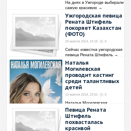
На днях в Ужгороде выбирали
самую красивую
→
Ужгородская певица
Рената Штифель
покоряет Казахстан
(ФОТО)
20 жовтня 2014, 13:16
0
Сейчас известна ужгородская
певица Рената Штифель
→
Наталья
Могилевская
проводит кастинг
среди талантливых
детей
13 жовтня 2014, 23:52
0
Наталья Могилевская
проводит кастинг среди
→
Певица Рената
Штифель
похвасталась
красивой