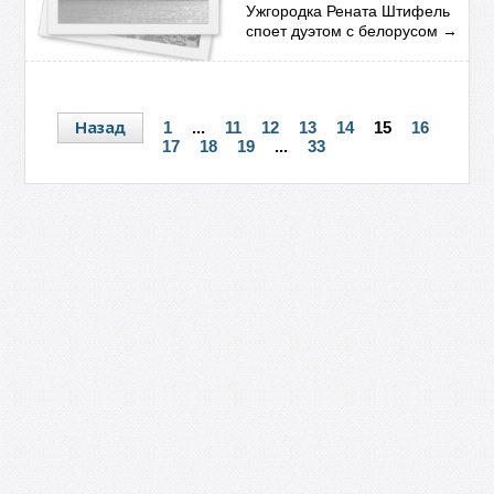
Ужгородка Рената Штифель
споет дуэтом с белорусом
→
Назад
1
...
11
12
13
14
15
16
17
18
19
...
33