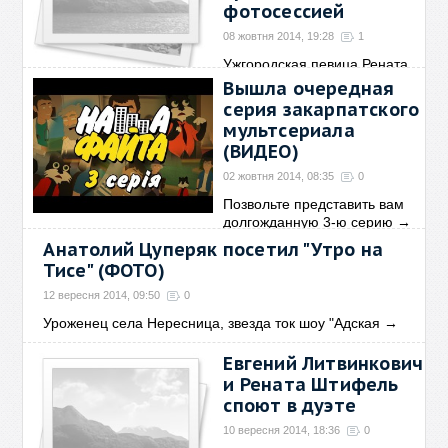
фотосессией
08 жовтня 2014, 19:28
1
Ужгородская певица Рената
Штифель похвасталась
→
Вышла очередная
серия закарпатского
мультсериала
(ВИДЕО)
02 жовтня 2014, 08:35
0
Позвольте представить вам
долгожданную 3-ю серию
→
Анатолий Цуперяк посетил "Утро на
Тисе" (ФОТО)
12 вересня 2014, 09:50
0
Уроженец села Нересница, звезда ток шоу "Адская
→
Евгений Литвинкович
и Рената Штифель
споют в дуэте
10 вересня 2014, 18:36
0