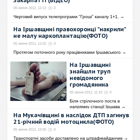
Закарпатті (ВІДЕО)
05 липня 2012, 12:13
0
Черговий випуск телепрограми “Гроші” каналу 1+1,
→
На Іршавщині правохоронці "накрили"
не малу наркоплантацію(ФОТО)
05 липня 2012, 12:02
0
Протягом поточного року працівниками Іршавського
→
На Іршавщині
знайшли труп
невідомого
громадянина
05 липня 2012, 11:10
0
Біля стрілочного поста в
напрямку станції Іршава
→
На Мукачівщині в наслідок ДТП загинув
21-річний водій мотоцикла(ФОТО)
05 липня 2012, 10:55
0
Транспортні засоби доставлено на штрафмайданчик
→