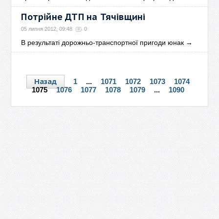
Потрійне ДТП на Тячівщині
05 липня 2012, 09:48
0
В результаті дорожньо-транспортної пригоди юнак
→
Назад
1
...
1071
1072
1073
1074
1075
1076
1077
1078
1079
...
1090