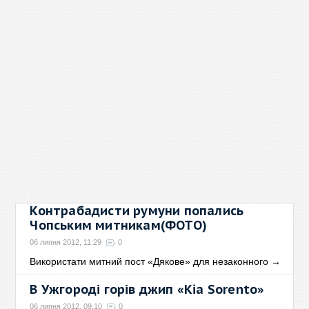
Контрабадисти румуни попались
Чопським митникам(ФОТО)
06 липня 2012, 11:29
0
Використати митний пост «Дякове» для незаконного
→
В Ужгороді горів джип «Kia Sorento»
06 липня 2012, 09:10
0