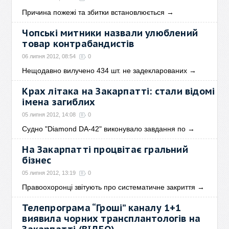
Причина пожежі та збитки встановлюється
→
Чопські митники назвали улюблений
товар контрабандистів
06 липня 2012, 08:54
0
Нещодавно вилучено 434 шт. не задекларованих
→
Крах літака на Закарпатті: стали відомі
імена загиблих
05 липня 2012, 14:08
0
Судно "Diamond DA-42" виконувало завдання по
→
На Закарпатті процвітає гральний
бізнес
05 липня 2012, 13:19
0
Правоохоронці звітують про систематичне закриття
→
Телепрограма “Гроші” каналу 1+1
виявила чорних трансплантологів на