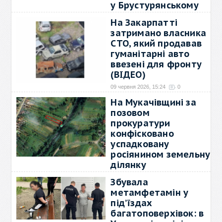
у Брустурянському
надлісництві
На Закарпатті
10 червня 2026, 10:40
0
затримано власника
Тячівська окружна
СТО, який продавав
прокуратура подала до суду
гуманітарні авто
три
→
ввезені для фронту
(ВІДЕО)
09 червня 2026, 15:24
0
На Закарпатті затримано
На Мукачівщині за
чоловіка, який продавав
→
позовом
прокуратури
конфісковано
успадковану
росіянином земельну
ділянку
09 червня 2026, 12:44
0
Збувала
За позовною заявою
метамфетамін у
Мукачівської окружної
→
під’їздах
багатоповерхівок: в