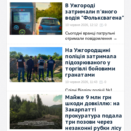
«неіснуючим»
В Ужгороді
будівництвом
затримали п'яного
10 червня 2026, 13:06
0
водія "Фольксвагена"
Закарпатська обласна
10 червня 2026, 12:12
0
прокуратура повідомила про
Сьогодні вранці патрульні
→
отримали повідомлення
→
На Ужгородщині
поліція затримала
підозрюваного у
торгівлі бойовими
гранатами
10 червня 2026, 11:43
0
Слідчі Відділу поліції №1
Ужгородського районного
→
Майже 9 млн грн
шкоди довкіллю: на
Закарпатті
прокуратура подала
три позови через
незаконні рубки лісу