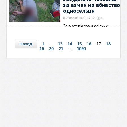
за замах на вбивство
односельця
05 червня 2026, 17:12
0
За матеріалами слідчих
Тячівського районного
→
Назад
1
...
13
14
15
16
17
18
19
20
21
...
1090