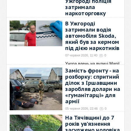
Ужгороді поліція
затримала
наркоторговку
08 червня 2026, 15:39
0
В Ужгороді
Оперативники кримінальної
затримали водія
поліції Ужгородського
→
автомобіля Skoda,
який був за кермом
під дією наркотиків
07 червня 2026, 11:40
0
Учора вдень на вулиці Марії
Химинець, в Ужгороді,
→
Замість фронту - на
розборку: спритний
ділок з Іршавщини
заробляв долари на
«гуманітарці» для
армії
05 червня 2026, 22:46
0
На Закарпатті правоохоронці
На Тячівщині до 7
під процесуальним
→
років ув’язнення
засуджено чоловіка