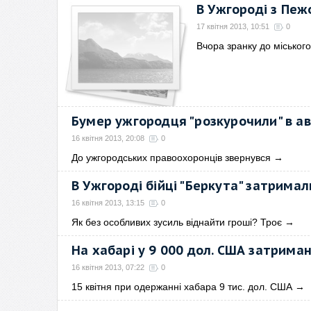
В Ужгороді з Пеж
17 квітня 2013, 10:51
0
Вчора зранку до міського 
Бумер ужгородця "розкурочили" в а
16 квітня 2013, 20:08
0
До ужгородських правоохоронців звернувся
→
В Ужгороді бійці "Беркута" затримал
16 квітня 2013, 13:15
0
Як без особливих зусиль віднайти гроші? Троє
→
На хабарі у 9 000 дол. США затриман
16 квітня 2013, 07:22
0
15 квітня при одержанні хабара 9 тис. дол. США
→