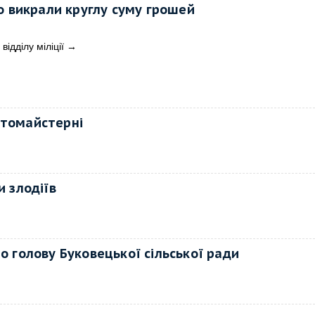
о викрали круглу суму грошей
відділу міліції
→
втомайстерні
и злодіїв
о голову Буковецької сільської ради