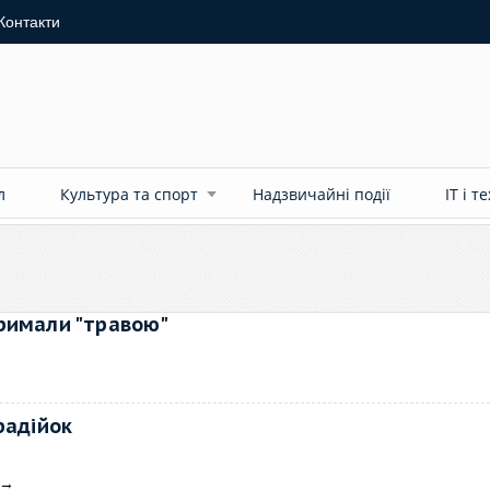
Контакти
л
Культура та спорт
Надзвичайні події
ІТ і т
римали "травою"
радійок
→