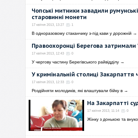
Чопські митники завадили румунські
старовинні монети
17 квітня 2013, 13:27
1
В одноразовому стаканчику з-під кави у дорожній
→
Правоохоронці Берегова затримали 
17 квітня 2013, 12:43
0
У чергову частину Берегівського райвідділу
→
У кримінальній столиці Закарпаття 
17 квітня 2013, 12:33
0
Роздійняти молодиків, які влаштували бійку в
→
На Закарпатті су
17 квітня 2013, 11:14
0
Жінку з донькою та внук