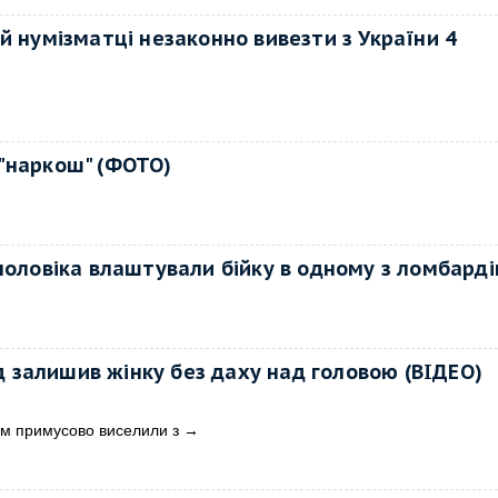
й нумізматці незаконно вивезти з України 4
"наркош" (ФОТО)
чоловіка влаштували бійку в одному з ломбарді
д залишив жінку без даху над головою (ВІДЕО)
ом примусово виселили з
→