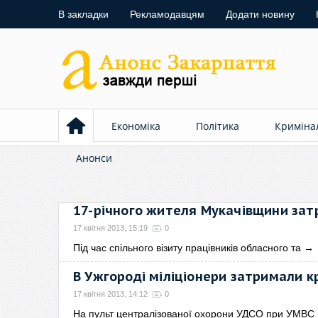
В закладки
Рекламодавцям
Додати новину
Економіка
Політика
Криміна
Анонси
17-річного жителя Мукачівщини зат
17 квітня 2013, 15:19
0
Під час спільного візиту працівників обласного та
→
В Ужгороді міліціонери затримали к
17 квітня 2013, 14:12
0
На пульт централізованої охорони УДСО при УМВС