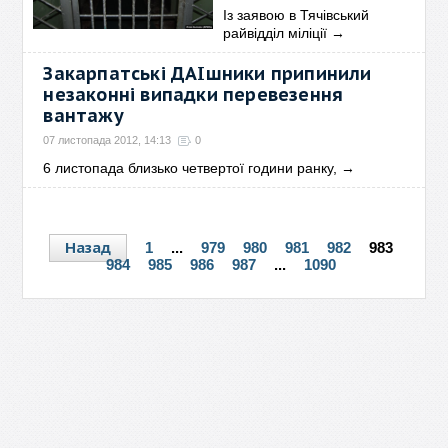
Із заявою в Тячівський
райвідділ міліції
→
Закарпатські ДАІшники припинили
незаконні випадки перевезення
вантажу
07 листопада 2012, 14:13
0
6 листопада близько четвертої години ранку,
→
Назад
1
...
979
980
981
982
983
984
985
986
987
...
1090