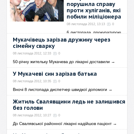
порушила справу
проти хуліганів, які
побили міліціонера
08 листопада 2012, 13:13
0
6 листопада, прокуратурою
Закарпатської області
→
Мукачівець зарізав дружину через
сімейну сварку
08 листопада 2012, 12:33
0
50-річну жительку Мукачева до лікарні доставили
→
У Мукачеві син зарізав батька
08 листопада 2012, 10:35
0
Вночі 8 листопада диспетчер швидкої допомоги
→
Житиль Свалявщини ледь не залишився
без голови
08 листопада 2012, 10:27
0
До Свалявської районної лікарні надійшов пацієнт
→