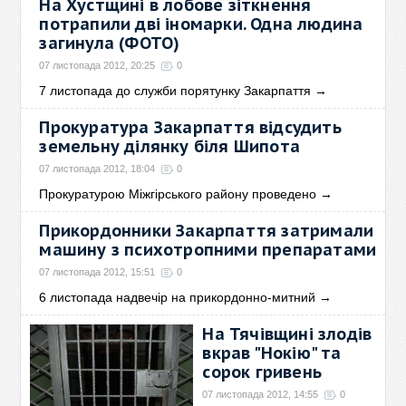
На Хустщині в лобове зіткнення
потрапили дві іномарки. Одна людина
загинула (ФОТО)
07 листопада 2012, 20:25
0
7 листопада до служби порятунку Закарпаття
→
Прокуратура Закарпаття відсудить
земельну ділянку біля Шипота
07 листопада 2012, 18:04
0
Прокуратурою Міжгірського району проведено
→
Прикордонники Закарпаття затримали
машину з психотропними препаратами
07 листопада 2012, 15:51
0
6 листопада надвечір на прикордонно-митний
→
На Тячівщині злодів
вкрав "Нокію" та
сорок гривень
07 листопада 2012, 14:55
0