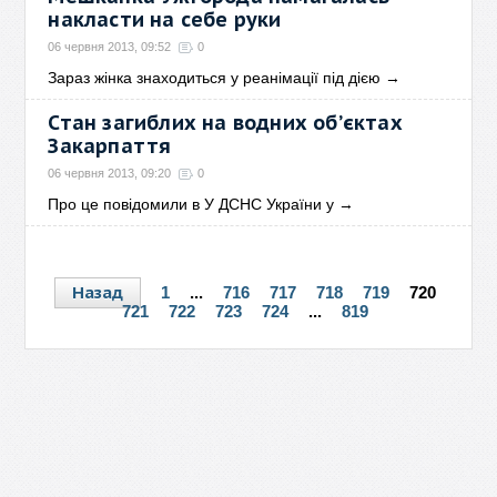
накласти на себе руки
06 червня 2013, 09:52
0
Зараз жінка знаходиться у реанімації під дією
→
Стан загиблих на водних об’єктах
Закарпаття
06 червня 2013, 09:20
0
Про це повідомили в У ДСНС України у
→
Назад
1
...
716
717
718
719
720
721
722
723
724
...
819