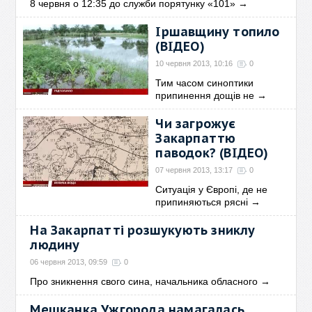
8 червня о 12:35 до служби порятунку «101»
→
Іршавщину топило
(ВІДЕО)
10 червня 2013, 10:16
0
Тим часом синоптики
припинення дощів не
→
Чи загрожує
Закарпаттю
паводок? (ВІДЕО)
07 червня 2013, 13:17
0
Ситуація у Європі, де не
припиняються рясні
→
На Закарпатті розшукують зниклу
людину
06 червня 2013, 09:59
0
Про зникнення свого сина, начальника обласного
→
Мешканка Ужгорода намагалась