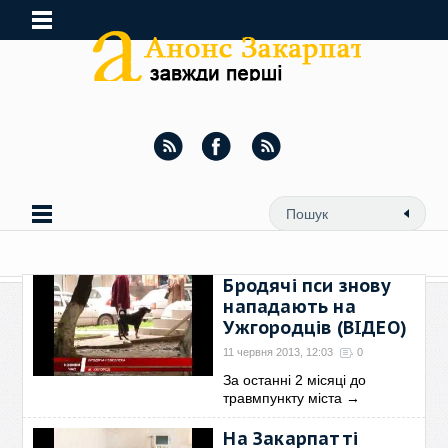
Бродячі пси знову
нападають на
Ужгородців (ВІДЕО)
11 червня 2013, 12:03
0
За останні 2 місяці до
травмпункту міста
→
На Закарпатті