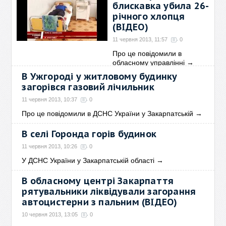
блискавка убила 26-
річного хлопця
(ВІДЕО)
11 червня 2013, 11:57
0
Про це повідомили в
обласному управлінні
→
В Ужгороді у житловому будинку
загорівся газовий лічильник
11 червня 2013, 10:37
0
Про це повідомили в ДСНС України у Закарпатській
→
В селі Горонда горів будинок
11 червня 2013, 10:26
0
У ДСНС України у Закарпатській області
→
В обласному центрі Закарпаття
рятувальники ліквідували загорання
автоцистерни з пальним (ВІДЕО)
10 червня 2013, 13:05
0