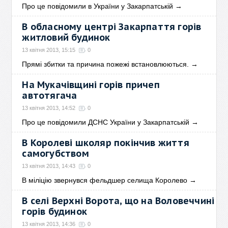
Про це повідомили в України у Закарпатській
→
В обласному центрі Закарпаття горів
житловий будинок
13 квітня 2013, 15:15
0
Прямі збитки та причина пожежі встановлюються.
→
На Мукачівщині горів причеп
автотягача
13 квітня 2013, 14:52
0
Про це повідомили ДСНС України у Закарпатській
→
В Королеві школяр покінчив життя
самогубством
13 квітня 2013, 14:43
0
В міліцію звернувся фельдшер селища Королево
→
В селі Верхні Ворота, що на Воловеччині
горів будинок
13 квітня 2013, 14:36
0