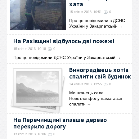
хата
15 квітня 2013, 10:51
0
Про це повідомили в ДСНС
України у Закарпатській
→
На Рахівщині відбулось дві пожежі
15 квітня 2013, 10:18
0
Про це повідомили ДСНС України у Закарпатській
→
Виноградівець хотів
спалити свій будинок
14 квітня 2013, 13:55
0
Мешканець села
Неветленфолу намагався
спалити
→
На Перечинщині впавше дерево
перекрило дорогу
13 квітня 2013, 16:06
0