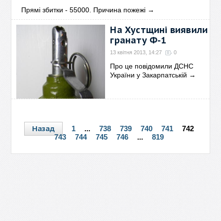
Прямі збитки - 55000. Причина пожежі
→
На Хустщині виявили
гранату Ф-1
13 квітня 2013, 14:27
0
Про це повідомили ДСНС
України у Закарпатській
→
Назад
1
...
738
739
740
741
742
743
744
745
746
...
819