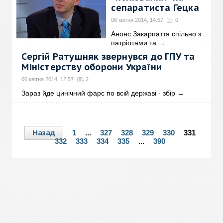
сепаратиста Гецка
06 квітня 2014, 14:57
0
Анонс Закарпаття спільно з
патріотами та
→
Сергій Ратушняк звернувся до ГПУ та
Міністерству оборони України
06 квітня 2014, 12:57
2
Зараз йде цинічний фарс по всій державі - збір
→
Назад
1
...
327
328
329
330
331
332
333
334
335
...
390