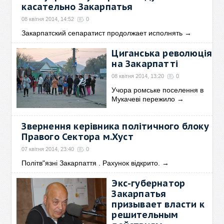
касательно Закарпатья
08 квітня 2014, 14:52
0
Закарпатский сепаратист продолжает исполнять
→
Циганська революція
на Закарпатті
08 квітня 2014, 13:20
0
Учора ромське поселення в
Мукачеві пережило
→
Звернення керівника політичного блоку
Правого Сектора м.Хуст
07 квітня 2014, 23:40
0
Політв"язні Закарпаття . Рахунок відкрито.
→
Экс-губернатор
Закарпатья
призывает власти к
решительным