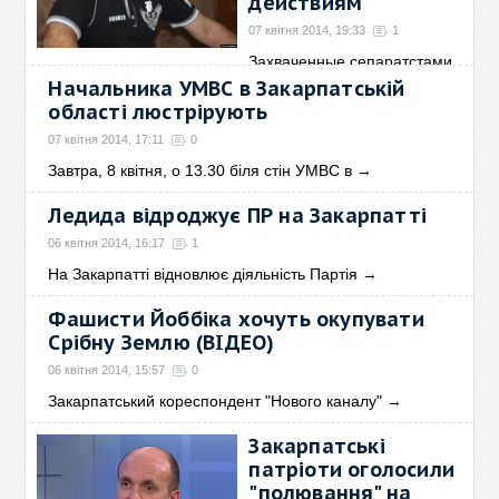
действиям
07 квітня 2014, 19:33
1
Захваченные сепаратстами
объекты должны быть
→
Начальника УМВС в Закарпатській
області люстрірують
07 квітня 2014, 17:11
0
Завтра, 8 квітня, о 13.30 біля стін УМВС в
→
Ледида відроджує ПР на Закарпатті
06 квітня 2014, 16:17
1
На Закарпатті відновлює діяльність Партія
→
Фашисти Йоббіка хочуть окупувати
Срібну Землю (ВІДЕО)
06 квітня 2014, 15:57
0
Закарпатський кореспондент "Нового каналу"
→
Закарпатські
патріоти оголосили
"полювання" на