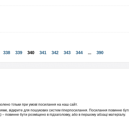
338
339
340
341
342
343
344
...
390
олено тільки при умові посилання на наш сайт.
пряме, відкрите для пошукових систем гіперпосилання. Посилання повинне бути
 – повинне бути розміщено в підзаголовку, або в першому абзаці матеріалу.