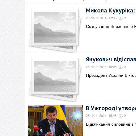
Микола Кукуріка:
29 січня 2014, 12:33
0
Скасування Верховною Р
Янукович відіслав
28 січня 2014, 16:08
0
Президент України Вікто
В Ужгороді утвор
28 січня 2014, 15:48
0
Відкликання силовиків з