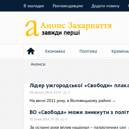
В закладки
Рекламодавцям
Додати новину
Економіка
Політика
Криміна
Анонси
Лідер ужгородської «Свободи» плака
03 лютого 2014, 14:47
2
На весні 2011 року, в Воловецькому районі
→
ВО «Свобода» може зникнути з полі
31 січня 2014, 07:26
0
За останні роки вплив націонал – патріотичних сил