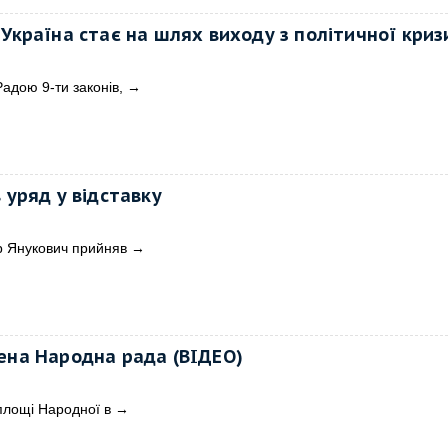
 Україна стає на шлях виходу з політичної криз
адою 9-ти законів,
→
 уряд у відставку
р Янукович прийняв
→
ена Народна рада (ВІДЕО)
 площі Народної в
→