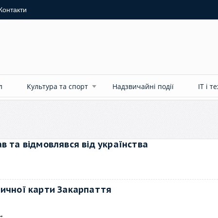
Контакти
л
Культура та спорт
Надзвичайні події
ІТ і т
в та відмовлявся від українства
тичної карти Закарпаття
→