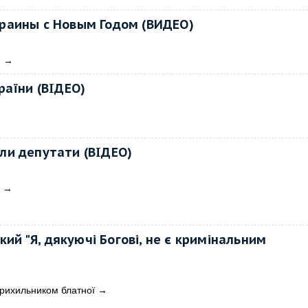
раины с Новым Годом (ВИДЕО)
м
→
раїни (ВІДЕО)
али депутати (ВІДЕО)
→
ий "Я, дякуючі Богові, не є кримінальним
 прихильником блатної
→