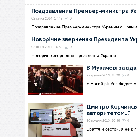
Поздравление Премьер-министра Ук
02 січня 2014, 17:42
0
Поздравление Премьер-министра Украины с Новы
Новорічне звернення Президента Ук
02 січня 2014, 16:30
0
Новорічне звернення Президента України
→
В Мукачеві засід
27 грудня 2013, 15:20
0
У Новий рік без бюджету.
Дмитро Корчинськ
авторитетом..."
26 грудня 2013, 10:36
0
Браття й сестри, я не є