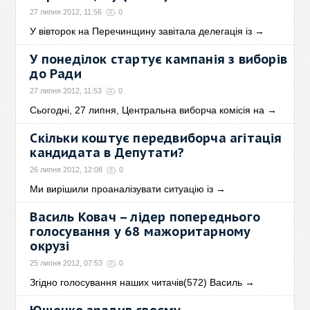
27 липня 2012, 11:56
0
У вівторок на Перечинщину завітала делегація із
→
У понеділок стартує кампанія з виборів
до Ради
27 липня 2012, 11:53
0
Сьогодні, 27 липня, Центральна виборча комісія на
→
Скільки коштує передвиборча агітація
кандидата в Депутати?
26 липня 2012, 12:08
0
Ми вирішили проаналізувати ситуацію із
→
Василь Ковач – лідер попереднього
голосування у 68 мажоритарному
окрузі
25 липня 2012, 07:53
0
Згідно голосування наших читачів(572) Василь
→