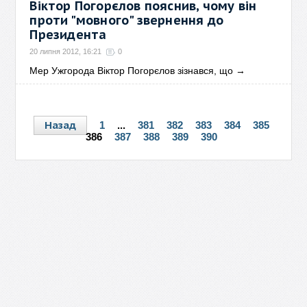
Віктор Погорєлов пояснив, чому він
проти "мовного" звернення до
Президента
20 липня 2012, 16:21
0
Мер Ужгорода Віктор Погорєлов зізнався, що
→
Назад
1
...
381
382
383
384
385
386
387
388
389
390