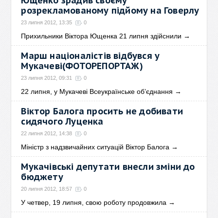
Ющенко зрадив своєму
розрекламованому підйому на Говерлу
23 липня 2012, 13:35
0
Прихильники Віктора Ющенка 21 липня здійснили
→
Марш націоналістів відбувся у
Мукачеві(ФОТОРЕПОРТАЖ)
23 липня 2012, 09:31
0
22 липня, у Мукачеві Всеукраїнське об’єднання
→
Віктор Балога просить не добивати
сидячого Луценка
22 липня 2012, 14:38
0
Міністр з надзвичайних ситуацій Віктор Балога
→
Мукачівські депутати внесли зміни до
бюджету
20 липня 2012, 18:57
0
У четвер, 19 липня, свою роботу продовжила
→