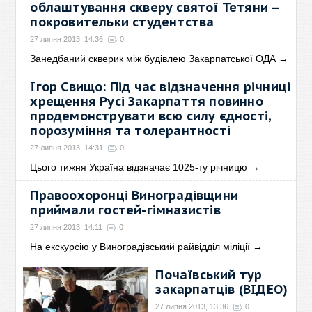
облаштування скверу святої Тетяни –
покровительки студентства
27 липня 2013, 14:36
0
Занедбаний скверик між будівлею Закарпатської ОДА
→
Ігор Свищо: Під час відзначення річниці
хрещення Русі Закарпаття повинно
продемонструвати всю силу єдності,
порозуміння та толерантності
27 липня 2013, 14:31
0
Цього тижня Україна відзначає 1025-ту річницю
→
Правоохоронці Виноградівщини
приймали гостей-гімназистів
27 липня 2013, 14:11
0
На екскурсію у Виноградівський райвідділ міліції
→
Почаївський тур
закарпатців (ВІДЕО)
27 липня 2013, 13:36
0