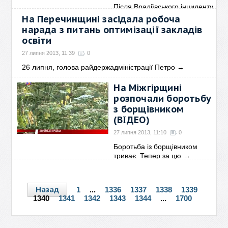
Після Врадіївського інциденту
та взяття штурмом
→
На Перечинщині засідала робоча
нарада з питань оптимізації закладів
освіти
27 липня 2013, 11:39
0
26 липня, голова райдержадміністрації Петро
→
На Міжгірщині
розпочали боротьбу
з борщівником
(ВІДЕО)
27 липня 2013, 11:10
0
Боротьба із борщівником
триває. Тепер за цю
→
Назад
1
...
1336
1337
1338
1339
1340
1341
1342
1343
1344
...
1700