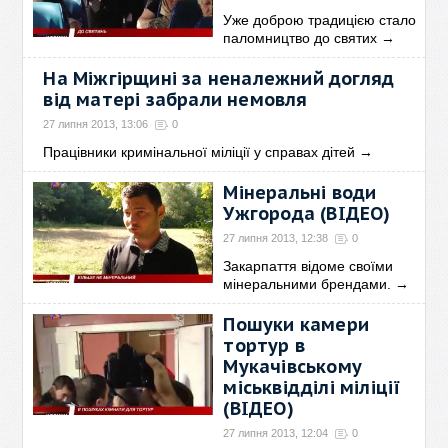
Уже доброю традицією стало
паломництво до святих
→
На Міжгірщині за неналежний догляд
від матері забрали немовля
27 липня 2013, 13:06
0
Працівники кримінальної міліції у справах дітей
→
Мінеральні води
Ужгорода (ВІДЕО)
27 липня 2013, 12:38
0
Закарпаття відоме своїми
мінеральними брендами.
→
Пошуки камери
тортур в
Мукачівському
міськвідділі міліції
(ВІДЕО)
27 липня 2013, 12:04
0