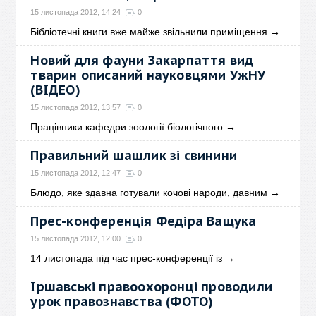
15 листопада 2012, 14:24
0
Бібліотечні книги вже майже звільнили приміщення
→
Новий для фауни Закарпаття вид
тварин описаний науковцями УжНУ
(ВІДЕО)
15 листопада 2012, 13:57
0
Працівники кафедри зоології біологічного
→
Правильний шашлик зі свинини
15 листопада 2012, 12:47
0
Блюдо, яке здавна готували кочові народи, давним
→
Прес-конференція Федіра Ващука
15 листопада 2012, 12:00
0
14 листопада під час прес-конференції із
→
Іршавські правоохоронці проводили
урок правознавства (ФОТО)