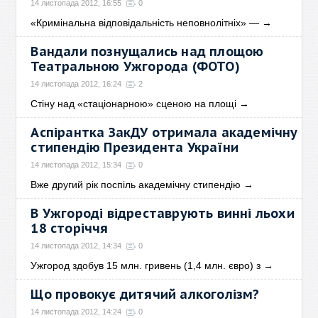
14 листопада 2012, 16:55
0
«Кримінальна відповідальність неповнолітніх» —
→
Вандали познущались над площою
Театральною Ужгорода (ФОТО)
14 листопада 2012, 16:24
2
Стіну над «стаціонарною» сценою на площі
→
Аспірантка ЗакДУ отримала академічну
стипендію Президента України
14 листопада 2012, 15:34
0
Вже другий рік поспіль академічну стипендію
→
В Ужгороді відреставрують винні льохи
18 сторіччя
14 листопада 2012, 14:34
0
Ужгород здобув 15 млн. гривень (1,4 млн. євро) з
→
Що провокує дитячий алкоголізм?
14 листопада 2012, 14:24
0