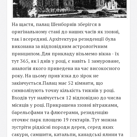
На щастя, палац Шенборнів зберігся в
оригінальному стані до наших часів як ззовні,
так і всередині. Архітектура резиденції була
виконана за відповідним астрологічним
принципом. Для прикладу візьмемо вікна - їх
тут 365, як і днів у році, є навіть 1 замуроване,
аналогія якого приведена на час високосного
року. На цьому прив'язка до зірок не
закінчується.Палац має 52 кімнати, що
символізують точну кількість тижнів у році.
Входів тут налічується 12 відповідно до числа
місяців у році. Прикрашена ззовні вітражами,
барельєфами та флюгерами, резиденцію
оточює парк площею 19 гектарів. Тут можна
зустріти рідкісні породи дерев, серед яких
сакури, самшити, катальпи, канадські ялини та