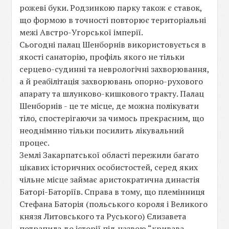
рожеві буки. Родзинкою парку також є ставок,
що формою в точності повторює територіальні
межі Австро-Угорської імперії.
Сьогодні палац Шенборнів використовується в
якості санаторію, профіль якого не тільки
серцево-судинні та неврологічні захворювання,
а й реабілітація захворювань опорно-рухового
апарату та шлунково-кишкового тракту. Палац
Шенборнів - це те місце, де можна полікувати
тіло, спостерігаючи за чимось прекрасним, що
неоднімнно тільки посилить лікувальний
процес.
Землі Закарпатської області пережили багато
цікавих історичних особистостей, серед яких
чільне місце займає аристократична династія
Баторі-Баторіїв. Справа в тому, що племінниця
Стефана Баторія (польського короля і Великого
князя Литовського та Руського) Єлизавета
потрапила до історії під назвою “кривава