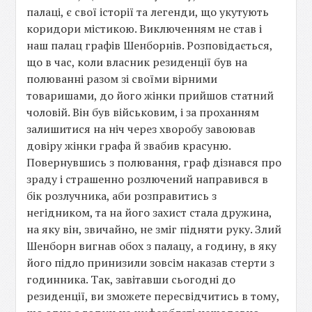
палаці, є свої історії та легенди, що укутують
коридори містикою. Виключенням не став і
наш палац графів Шенборнів. Розповідається,
що в час, коли власник резиденції був на
полюванні разом зі своїми вірними
товаришами, до його жінки прийшов статний
чоловій. Він був військовим, і за проханням
залишитися на ніч через хворобу завоював
довіру жінки графа й звабив красуню.
Повернувшись з полювання, граф дізнався про
зраду і страшенно розлючений направився в
бік розлучника, аби розправитись з
негідником, та на його захист стала дружина,
на яку він, звичайно, не зміг підняти руку. Злий
Шенборн вигнав обох з палацу, а годину, в яку
його підло принизили зовсім наказав стерти з
годинника. Так, завітавши сьогодні до
резиденції, ви зможете пересвідчитись в тому,