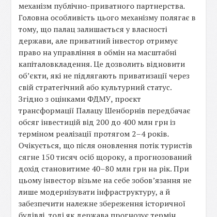
механізм публічно-приватного партнерства.
Головна особливість цього механізму полягає в
тому, що палац залишається у власності
держави, але приватний інвестор отримує
право на управління в обмін на масштабні
капіталовкладення. Це дозволить відновити
об’єкти, які не підлягають приватизації через
свій стратегічний або культурний статус.
Згідно з оцінками ФДМУ, проєкт
трансформації Палацу Шенборнів передбачає
обсяг інвестицій від 200 до 400 млн грн із
терміном реалізації протягом 2–4 років.
Очікується, що після оновлення потік туристів
сягне 150 тисяч осіб щороку, а прогнозований
дохід становитиме 40–80 млн грн на рік. При
цьому інвестор візьме на себе зобов’язання не
лише модернізувати інфраструктуру, а й
забезпечити належне збереження історичної
будівлі, тоді як держава прогнозує термін