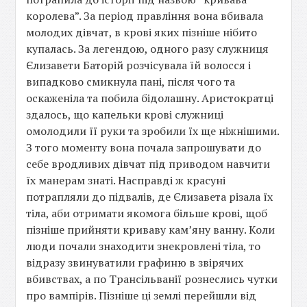
королева”. За період правління вона вбивала
молодих дівчат, в крові яких пізніше нібито
купалась. За легендою, одного разу служниця
Єлизавети Баторій розчісувала їй волосся і
випадково смикнула пані, після чого та
оскаженіла та побила бідолашну. Аристократці
здалось, що капельки крові служниці
омолодили її руки та зробили їх ще ніжнішими.
З того моменту вона почала запрошувати до
себе вродливих дівчат під приводом навчити
їх манерам знаті. Насправді ж красуні
потрапляли до підвалів, де Єлизавета різала їх
тіла, аби отримати якомога більше крові, щоб
пізніше прийняти криваву кам’яну ванну. Коли
люди почали знаходити знекровлені тіла, то
відразу звинуватили графиню в звірячих
вбивствах, а по Трансільванії рознеслись чутки
про вампірів. Пізніше ці землі перейшли від