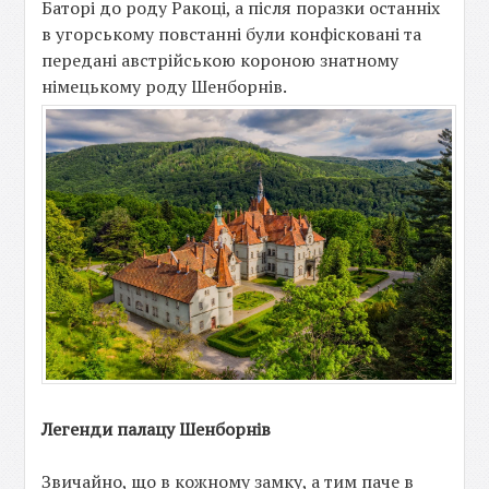
Баторі до роду Ракоці, а після поразки останніх
в угорському повстанні були конфісковані та
передані австрійською короною знатному
німецькому роду Шенборнів.
Легенди палацу Шенборнів
Звичайно, що в кожному замку, а тим паче в