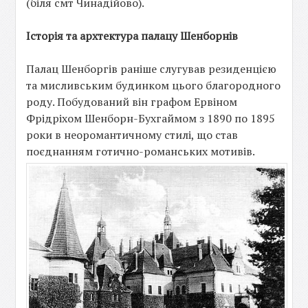
(біля смт Чинадійово).
Історія та архтектура палацу Шенборнів
Палац Шенборгів раніше слугував резиденцією
та мисливським будинком цього благородного
роду. Побудований він графом Ервіном
Фрідріхом Шенборн-Бухгаймом з 1890 по 1895
роки в неоромантичному стилі, що став
поєднанням готично-романських мотивів.