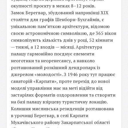
окупності проєкту в межах 8–12 років.
Замок Берегвар, збудований наприкінці XIX
століття для графів Шенборн-Бухгаймів, є
унікальною пам’яткою архітектури, відомою
своєю астрономічною символікою, де 365 вікон
символізують кількість днів у році, 52 кімнати
— тижні, а 12 входів — місяці. Архітектура
палацу гармонійно поєднує елементи
неоготики та неоренесансу, а навколо
розташований розкішний дендропарк із
джерелом «молодості». З 1946 року тут працює
санаторій «Карпати», проте перехід до нової
моделі управління має на меті відійти від
застарілих форматів оздоровлення та створити
на базі палацу взірцеву туристичну локацію.
Колишня мисливська резиденція розташована
в урочищі Берегвар, в селі Карпати
Мукачівського району Закарпатської області