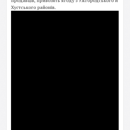
продавців, привозять ягоду з Ужгородського й
Хустського районів.