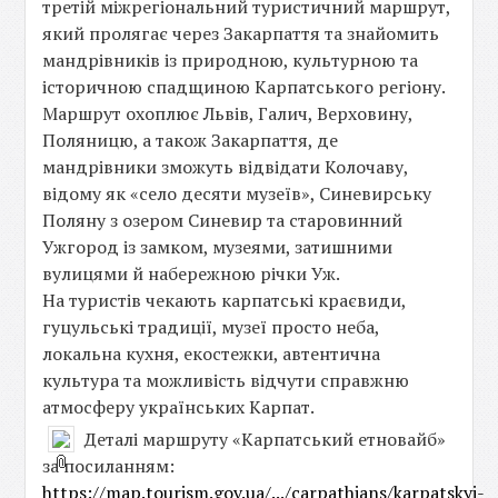
третій міжрегіональний туристичний маршрут,
який пролягає через Закарпаття та знайомить
мандрівників із природною, культурною та
історичною спадщиною Карпатського регіону.
Маршрут охоплює Львів, Галич, Верховину,
Поляницю, а також Закарпаття, де
мандрівники зможуть відвідати Колочаву,
відому як «село десяти музеїв», Синевирську
Поляну з озером Синевир та старовинний
Ужгород із замком, музеями, затишними
вулицями й набережною річки Уж.
На туристів чекають карпатські краєвиди,
гуцульські традиції, музеї просто неба,
локальна кухня, екостежки, автентична
культура та можливість відчути справжню
атмосферу українських Карпат.
Деталі маршруту «Карпатський етновайб»
за посиланням:
https://map.tourism.gov.ua/.../carpathians/karpatskyj-