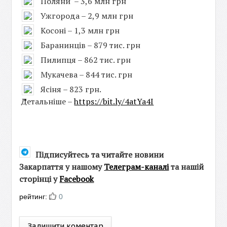
Поляни – 3,6 млн грн
Ужгорода – 2,9 млн грн
Косоні – 1,3 млн грн
Баранинців – 879 тис. грн
Пилипця – 862 тис. грн
Мукачева – 844 тис. грн
Ясіня – 823 грн.
Детальніше –
https://bit.ly/4atYa4I
Підписуйтесь та читайте новини
Закарпаття у нашому
Телеграм-каналі
та нашій
сторінці у
Facebook
рейтинг:
0
Залишити коментар