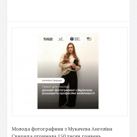
Молода фотографиня з Мукачева Ангеліна
Свирида отримала 150 тисяч гривень