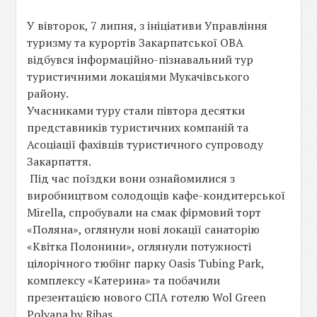
У вівторок, 7 липня, з ініціативи Управління
туризму та курортів Закарпатської ОВА
відбувся інформаційно-пізнавальний тур
туристичними локаціями Мукачівського
району.
Учасниками туру стали півтора десятки
представників туристичних компаній та
Асоціації фахівців туристичного супроводу
Закарпаття.
Під час поїздки вони ознайомилися з
виробництвом солодощів кафе-кондитерської
Mirella, спробували на смак фірмовий торт
«Поляна», оглянули нові локації санаторію
«Квітка Полонини», оглянули потужності
цілорічного тюбінг парку Oasis Tubing Park,
комплексу «Катерина» та побачили
презентацією нового СПА готелю Wol Green
Polyana by Ribas.