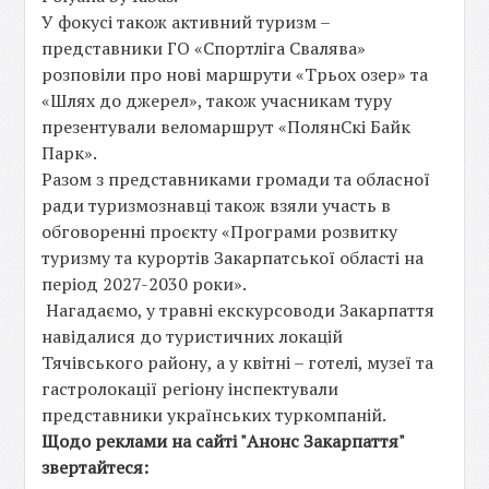
У фокусі також активний туризм –
представники ГО «Спортліга Свалява»
розповіли про нові маршрути «Трьох озер» та
«Шлях до джерел», також учасникам туру
презентували веломаршрут «ПолянСкі Байк
Парк».
Разом з представниками громади та обласної
ради туризмознавці також взяли участь в
обговоренні проєкту «Програми розвитку
туризму та курортів Закарпатської області на
період 2027-2030 роки».
Нагадаємо, у травні екскурсоводи Закарпаття
навідалися до туристичних локацій
Тячівського району, а у квітні – готелі, музеї та
гастролокації регіону інспектували
представники українських туркомпаній.
Щодо реклами на сайті "Анонс Закарпаття"
звертайтеся: