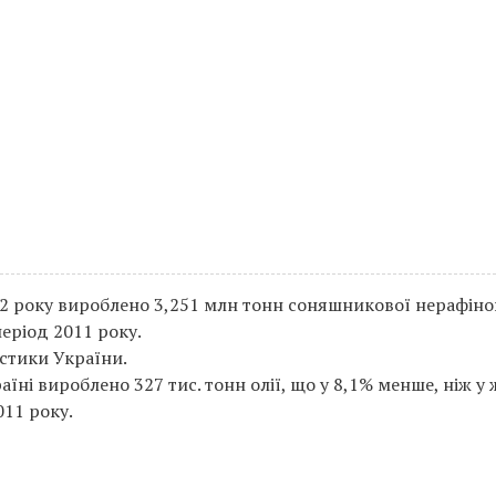
12 року вироблено 3,251 млн тонн соняшникової нерафіно
період 2011 року.
стики України.
аїні вироблено 327 тис. тонн олії, що у 8,1% менше, ніж у 
011 року.