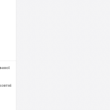
ваної
жовтні