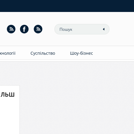
ехнології
Суспільство
Шоу-бізнес
ільш