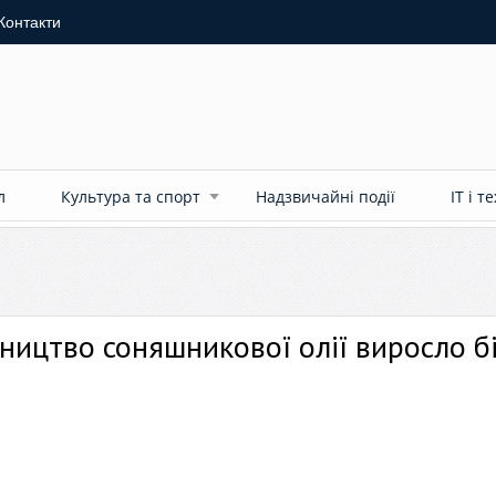
Контакти
л
Культура та спорт
Надзвичайні події
ІТ і т
обництво соняшникової олії виросло б