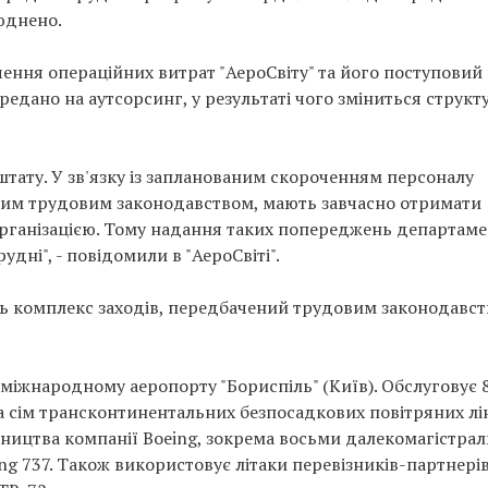
юднено.
ення операційних витрат "АероСвіту" та його поступовий 
ередано на аутсорсинг, у результаті чого зміниться структ
 штату. У зв'язку із запланованим скороченням персоналу
льним трудовим законодавством, мають завчасно отримати
організацією. Тому надання таких попереджень департам
удні", - повідомили в "АероСвіті".
есь комплекс заходів, передбачений трудовим законодавст
в міжнародному аеропорту "Бориспіль" (Київ). Обслуговує 
 сім трансконтинентальних безпосадкових повітряних лін
бництва компанії Boeing, зокрема восьми далекомагістра
ng 737. Також використовує літаки перевізників-партнері