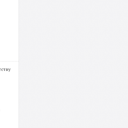
тству
є