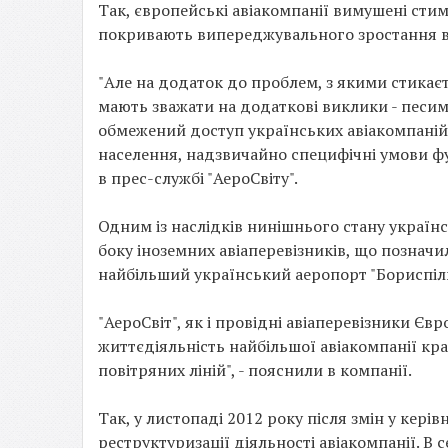
Так, європейські авіакомпанії вимушені сти
покривають випереджувального зростання в
"Але на додаток до проблем, з якими стикаєть
мають зважати на додаткові виклики - песим
обмежений доступ українських авіакомпаній 
населення, надзвичайно специфічні умови фу
в прес-службі "АероСвіту".
Одним із наслідків нинішнього стану українс
боку іноземних авіаперевізників, що познач
найбільший український аеропорт "Бориспіль
"АероСвіт", як і провідні авіаперевізники Єв
життєдіяльність найбільшої авіакомпанії кр
повітряних ліній", - пояснили в компанії.
Так, у листопаді 2012 року після змін у кер
реструктуризації діяльності авіакомпанії. В