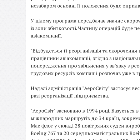
незабаром основні її положення буде оприл
У цілому програма передбачає значне скороч
із зони збитковості. Частину операцій буде п
авіакомпанії.
"Відбудеться її реорганізація та скорочення
працівники авіакомпанії, згідно з націона
попередження про звільнення у зв'язку з ре
трудових ресурсів компанії розпочав уже в гр
Надалі адміністрація "АероСвіту" застосує в
разі реорганізації підприємства.
"АероСвіт" засновано в 1994 році. Базується 
міжнародних маршрутів до 34 країн, зокрема
Має флот у складі 28 повітряних суден виро
Boeing 767 та 20 середньомагістральних Boei