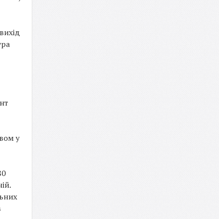
вихід
ура
ент
вом у
80
ій.
льних
в