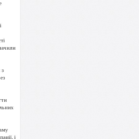
е
і
ті
значили
 з
ез
гти
альних
раму
анії, і