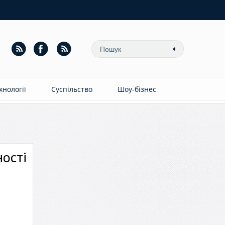
ехнології
Суспільство
Шоу-бізнес
ності