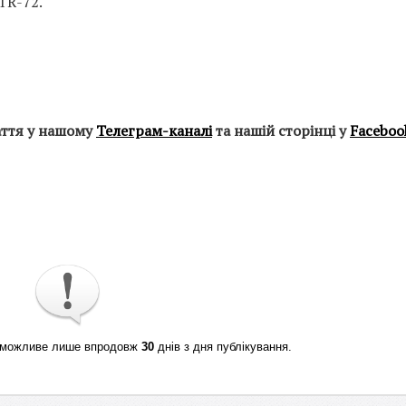
ATR-72.
аття у нашому
Телеграм-каналі
та нашій сторінці у
Faceboo
ті можливе лише впродовж
30
днів з дня публікування.