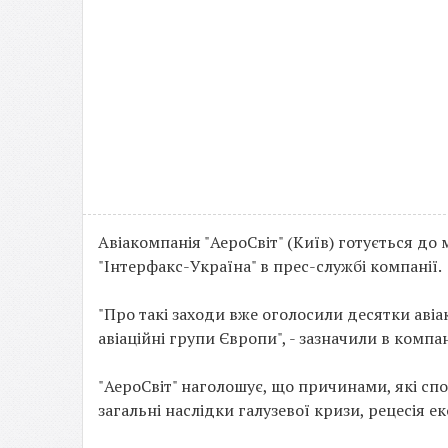
Авіакомпанія "АероСвіт" (Київ) готується до
"Інтерфакс-Україна" в прес-службі компанії.
"Про такі заходи вже оголосили десятки авіак
авіаційні групи Європи", - зазначили в компан
"АероСвіт" наголошує, що причинами, які спо
загальні наслідки галузевої кризи, рецесія е