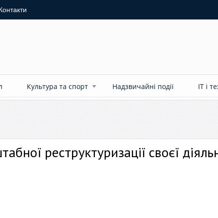
Контакти
л
Культура та спорт
Надзвичайні події
ІТ і т
табної реструктуризації своєї діяль