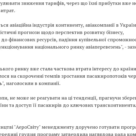
мулювати зниження тарифів, через що їхні прибутки вже н
итрат.
ся авіаційна індустрія континенту, авіакомпанії в Україн
істичні прогнози щодо перспектив розвитку бізнесу,
до фінансових ресурсів, падіння купівельної спроможнос
нкціонування національного ринку авіаперевезень", - за
ького ринку вже стала часткова втрата інтересу до країни
илося на скороченні темпів зростання пасажиропотоків чер
", наголосили в компанії.
ропи, не може не реагувати на ці тенденції, прагнучи збере
аїни та доступ її пасажирів до ключових трансконтинент
івництві "АероСвіту" менеджменту доручено готувати прог
 середині грудня програму затвердила наглядова рада комп