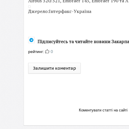
Airbus 320/321, Embraer 145, Embraer 190 та 
Джерело:Інтерфакс-Україна
Підписуйтесь та читайте новини Закарп
рейтинг:
0
Залишити коментар
Коментувати статті на сай