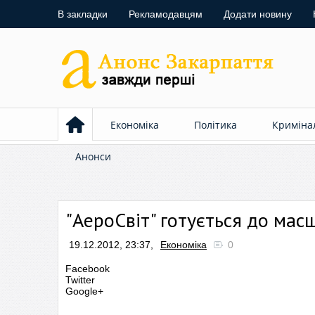
В закладки
Рекламодавцям
Додати новину
Економіка
Політика
Криміна
Анонси
"АероСвіт" готується до масш
19.12.2012, 23:37,
Економіка
0
Facebook
Twitter
Google+