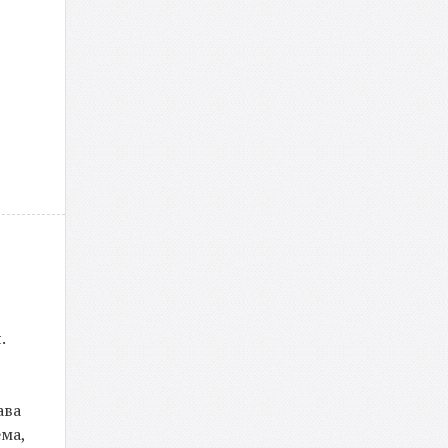
.
ава
ема,