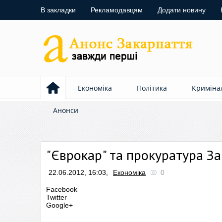
В закладки
Рекламодавцям
Додати новину
Економіка
Політика
Криміна
Анонси
"Єврокар" та прокуратура З
22.06.2012, 16:03,
Економіка
0
Facebook
Twitter
Google+