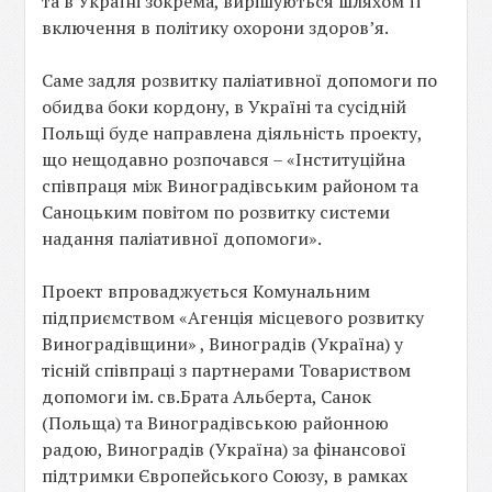
та в Україні зокрема, вирішуються шляхом її
включення в політику охорони здоров’я.
Саме задля розвитку паліативної допомоги по
обидва боки кордону, в Україні та сусідній
Польщі буде направлена діяльність проекту,
що нещодавно розпочався – «Інституційна
співпраця між Виноградівським районом та
Саноцьким повітом по розвитку системи
надання паліативної допомоги».
Проект впроваджується Комунальним
підприємством «Агенція місцевого розвитку
Виноградівщини» , Виноградів (Україна) у
тісній співпраці з партнерами Товариством
допомоги ім. св.Брата Альберта, Санок
(Польща) та Виноградівською районною
радою, Виноградів (Україна) за фінансової
підтримки Європейського Союзу, в рамках