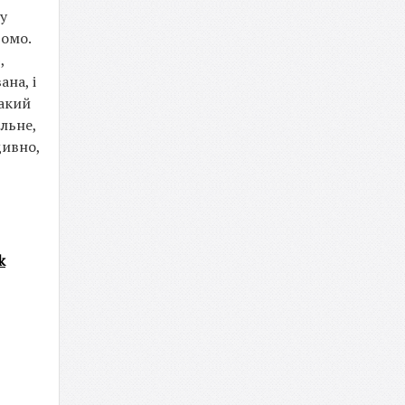
му
домо.
,
ана, і
такий
льне,
дивно,
k