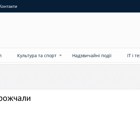
Контакти
л
Культура та спорт
Надзвичайні події
ІТ і т
орожчали