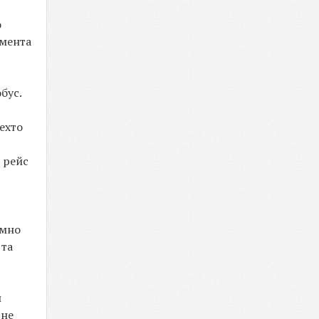
о
умента
бус.
ехто
 рейс
ємно
 та
п
 не