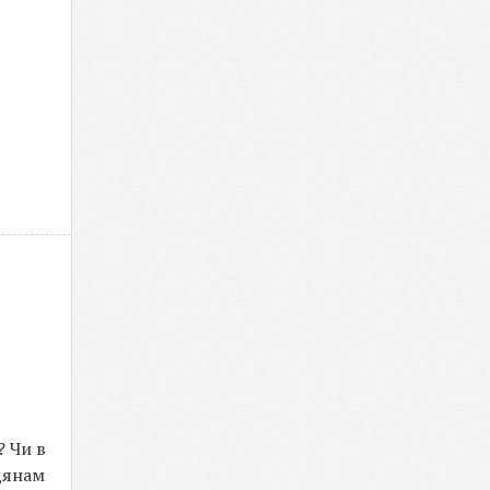
? Чи в
адянам