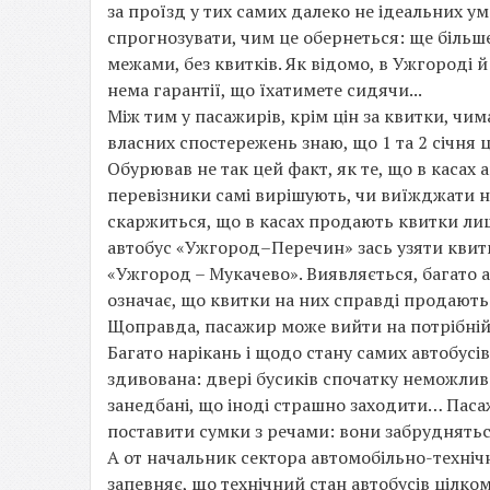
за проїзд у тих самих далеко не ідеальних 
спрогнозувати, чим це обернеться: ще більше 
межами, без квитків. Як відомо, в Ужгороді 
нема гарантії, що їхатимете сидячи...
Між тим у пасажирів, крім цін за квитки, чим
власних спостережень знаю, що 1 та 2 січня 
Обурював не так цей факт, як те, що в касах а
перевізники самі вирішують, чи виїжджати н
скаржиться, що в касах продають квитки лише 
автобус «Ужгород–Перечин» зась узяти квитк
«Ужгород – Мукачево». Виявляється, багато а
означає, що квитки на них справді продають
Щоправда, пасажир може вийти на потрібній
Багато нарікань і щодо стану самих автобу
здивована: двері бусиків спочатку неможливо 
занедбані, що іноді страшно заходити… Пас
поставити сумки з речами: вони забруднятьс
А от начальник сектора автомобільно-технічн
запевняє, що технічний стан автобусів цілком