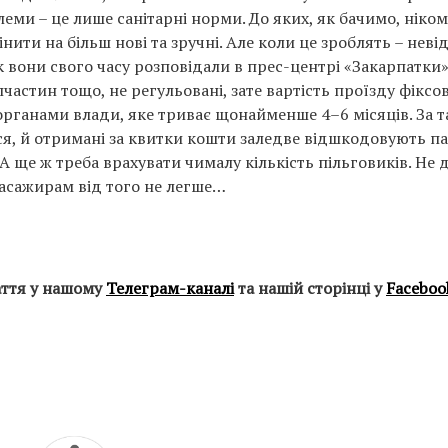
леми – це лише санітарні норми. До яких, як бачимо, ніко
інити на більш нові та зручні. Але коли це зроблять – неві
Як вони свого часу розповідали в прес-центрі «Закарпатки»
частин тощо, не регульовані, зате вартість проїзду фіксов
 органами влади, яке триває щонайменше 4–6 місяців. За 
ся, й отримані за квитки кошти заледве відшкодовують па
А ще ж треба врахувати чималу кількість пільговиків. Не 
пасажирам від того не легше…
аття у нашому
Телеграм-каналі
та нашій сторінці у
Faceboo