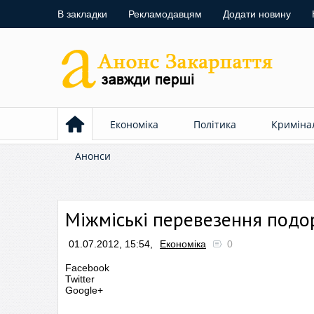
В закладки
Рекламодавцям
Додати новину
Економіка
Політика
Криміна
Анонси
Міжміські перевезення под
01.07.2012, 15:54,
Економіка
0
Facebook
Twitter
Google+