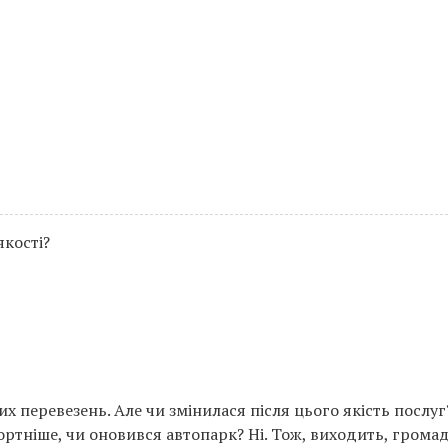
якості?
их перевезень. Але чи змінилася після цього якість послуг
фортніше, чи оновився автопарк? Ні. Тож, виходить, гром