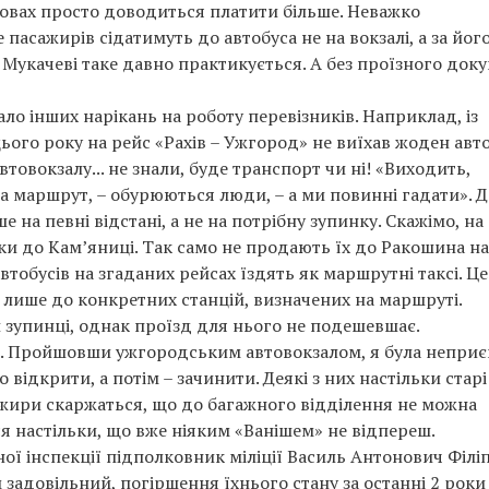
умовах просто доводиться платити більше. Неважко
пасажирів сідатимуть до автобуса не на вокзалі, а за йог
й Мукачеві таке давно практикується. А без проїзного док
ало інших нарікань на роботу перевізників. Наприклад, із
цього року на рейс «Рахів – Ужгород» не виїхав жоден авто
втовокзалу... не знали, буде транспорт чи ні! «Виходить,
а маршрут, – обурюються люди, – а ми повинні гадати». Д
на певні відстані, а не на потрібну зупинку. Скажімо, на
и до Кам’яниці. Так само не продають їх до Ракошина на
втобусів на згаданих рейсах їздять як маршрутні таксі. Це
 лише до конкретних станцій, визначених на маршруті.
 зупинці, однак проїзд для нього не подешевшає.
сів. Пройшовши ужгородським автовокзалом, я була непри
відкрити, а потім – зачинити. Деякі з них настільки старі
ажири скаржаться, що до багажного відділення не можна
я настільки, що вже ніяким «Ванішем» не відпереш.
ої інспекції підполковник міліції Василь Антонович Філі
 задовільний, погіршення їхнього стану за останні 2 роки