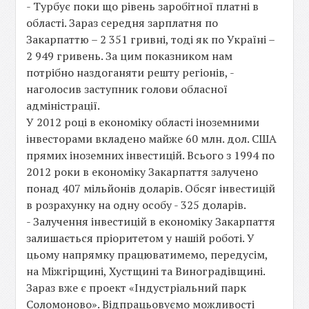
- Турбує поки що рівень заробітної платні в
області. Зараз середня зарплатня по
Закарпаттю – 2 351 гривні, тоді як по Україні –
2 949 гривень. За цим показником нам
потрібно наздоганяти решту регіонів, -
наголосив заступник голови обласної
адміністрації.
У 2012 році в економіку області іноземними
інвесторами вкладено майже 60 млн. дол. США
прямих іноземних інвестицій. Всього з 1994 по
2012 роки в економіку Закарпаття залучено
понад 407 мільйонів доларів. Обсяг інвестицій
в розрахунку на одну особу - 325 доларів.
- Залучення інвестицій в економіку Закарпаття
залишається пріоритетом у нашій роботі. У
цьому напрямку працюватимемо, передусім,
на Міжгірщині, Хустщині та Виноградівщині.
Зараз вже є проект «Індустріальний парк
Соломоново». Відпрацьовуємо можливості