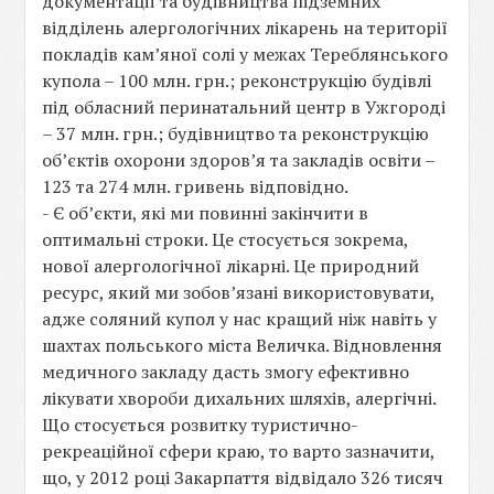
документації та будівництва підземних
відділень алергологічних лікарень на території
покладів кам’яної солі у межах Тереблянського
купола – 100 млн. грн.; реконструкцію будівлі
під обласний перинатальний центр в Ужгороді
– 37 млн. грн.; будівництво та реконструкцію
об’єктів охорони здоров’я та закладів освіти –
123 та 274 млн. гривень відповідно.
- Є об’єкти, які ми повинні закінчити в
оптимальні строки. Це стосується зокрема,
нової алергологічної лікарні. Це природний
ресурс, який ми зобов’язані використовувати,
адже соляний купол у нас кращий ніж навіть у
шахтах польського міста Величка. Відновлення
медичного закладу дасть змогу ефективно
лікувати хвороби дихальних шляхів, алергічні.
Що стосується розвитку туристично-
рекреаційної сфери краю, то варто зазначити,
що, у 2012 році Закарпаття відвідало 326 тисяч