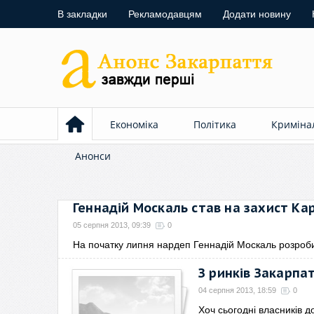
В закладки
Рекламодавцям
Додати новину
Економіка
Політика
Криміна
Анонси
Геннадій Москаль став на захист Ка
05 серпня 2013, 09:39
0
На початку липня нардеп Геннадій Москаль розроб
З ринків Закарп
04 серпня 2013, 18:59
0
Хоч сьогодні власників 