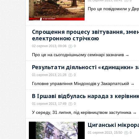
02 серпня 2013, 09:41
0
Про це повідомили у Дер
Спрощення процесу звітування, зме
електронною стрічкою
02 серпня 2013, 09:06
0
Про це на сьогоднішньому семінарі зазначив
→
Результати діяльності «єдинщики» з
01 серпня 2013, 21:28
0
Головне управління Міндоходів у Закарпатській
→
В Іршаві відбулась нарада з керівни
01 серпня 2013, 17:49
0
У середу, 31 липня, під керівництвом заступника
→
Циганські мікрор
01 серпня 2013, 15:50
0