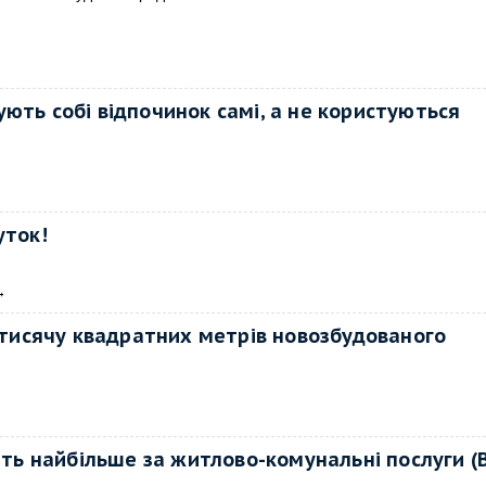
ють собі відпочинок самі, а не користуються
уток!
→
д тисячу квадратних метрів новозбудованого
ть найбільше за житлово-комунальні послуги (