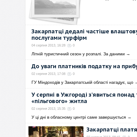
Закарпатці дедалі частіше влаштову
послугами турфірм
04 серпня 2013, 16:28
0
Літній туристичний сезон у розпалі. За даними
→
До уваги платників податку на приб
02 серпня 2013, 17:08
0
ГУ Міндоходів у Закарпатській області нагадує, що
У серпні в Ужгороді з’явиться пона
«пільгового» житла
02 серпня 2013, 15:35
0
У ці дні в обласному центрі саме завершується
→
Закарпатці платя