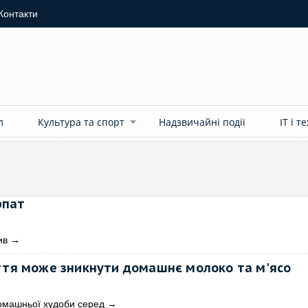
Контакти
л
Культура та спорт
Надзвичайні події
ІТ і т
рпат
ив
→
аття може зникнути домашнє молоко та м'ясо
домашньої худоби серед
→