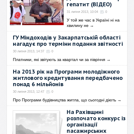
гепатит (ВІДЕО)
31 липня 2013, 10:04
0
У той же час в Україні ні на
хвилину не
→
ГУ Міндоходів у Закарпатській області
нагадує про терміни подання звітності
30 липня 2013, 14:37
0
Платники, які звітують за квартал чи за півріччя
→
На 2013 рік на Програми молодіжного
житлового кредитування передбачено
понад 6 мільйонів
30 липня 2013, 12:47
0
Про Програми будівництва житла, що сьогодні діють
→
На Рахівщині
розпочато конкурс із
організації
пасажирських