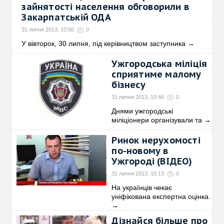
зайнятості населення обговорили в
Закарпатській ОДА
31 липня 2013, 10:50
0
У вівторок, 30 липня, під керівництвом заступника
→
Ужгородська міліція
сприятиме малому
бізнесу
31 липня 2013, 10:46
0
Днями ужгородські
міліціонери організували та
→
Ринок нерухомості
по-новому в
Ужгороді (ВІДЕО)
31 липня 2013, 10:13
0
На українців чекає
уніфікована експертна оцінка.
→
Дізнайся більше про