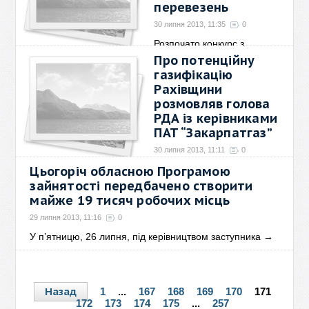
перевезень
30 липня 2013, 11:35
0
Розпочато конкурс з
організації пасажирських
→
Про потенційну
газифікацію
Рахівщини
розмовляв голова
РДА із керівниками
ПАТ “Закарпатгаз”
30 липня 2013, 11:11
0
Цьогоріч обласною Програмою
Забезпечення паливом для
мешканців Рахівського
→
зайнятості передбачено створити
майже 19 тисяч робочих місць
29 липня 2013, 11:16
0
У п’ятницю, 26 липня, під керівництвом заступника
→
Назад
1
...
167
168
169
170
171
172
173
174
175
...
257