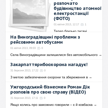
розпочато
будівництво атомної
електростанції
(ФОТО)
01 квітня 2013, 12:17
1
Тепер близько тисячі
мешканців краю матимуть
→
На Виноградівщині проблеми з
рейсовими автобусами
01 квітня 2013, 09:03
0
Села Виноградівщини залишилися без автомобільного
→
Закарпаттярибоохорона нагадує!
31 березня 2013, 17:22
0
З метою забезпечення охорони та збереження в
→
Ужгородський бізнесмен Роман Дік
розповів про свою справу (ВІДЕО)
31 березня 2013, 17:11
0
Якщо колись про заможних говорили – є й ковбаска
→