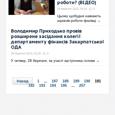
роботи? (ВІДЕО)
29 березня 2013, 09:16
0
Цьому щобудня навчають
шукачів роботи фахівці
→
Володимир Приходько провів
розширене засідання колегії
департаменту фінансів Закарпатської
ОДА
28 березня 2013, 15:25
0
У четвер, 28 березня, за участі заступника голови
→
Назад
1
...
187
188
189
190
191
192
193
194
195
...
257