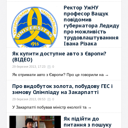
Ректор УжНУ
професор Ващук
повідомив
губернатора Ледиду
про можливість
трудовлаштуванння
Івана Різака
31 березня 2013, 15:18
0
Як купити доступне авто з Європи?
(ВІДЕО)
Ректор УжНУ професор
Ващук повідомив губернатора
29 березня 2013, 17:23
0
→
Як отримати авто з Європи? Про це говорили на
→
Про видобуток золота, побудову ГЕС і
зимову Олімпіаду на Закарпатті
29 березня 2013, 09:53
0
У Закарпатті побував міністр екології та
→
Як підійти до
питання з пошуку