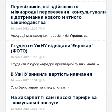
Перевізників, які здійснюють
міжнародні перевезення, консультували
з дотримання нового митного
законодавства
16 липня 2012, 19:20
0
Асоціації міжнародних перевізників України, за
→
Студенти УжНУ відвідали"Єврокар"
(ФОТО)
16 липня 2012, 13:52
0
Cтуденти 2 курсу кафедри прикладної фізики мали
→
В УжНУ знизили вартість навчання
14 липня 2012, 13:34
0
Усім бакалаврам та спеціалістам
→
На Закарпатті самі високі тарифи за
-комунальні послуги
13 липня 2012, 16:26
0