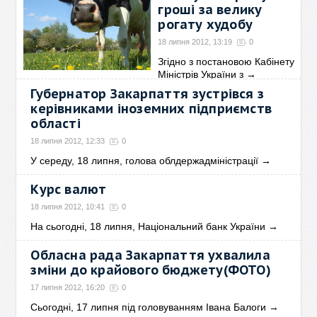
гроші за велику
рогату худобу
18 липня 2012, 13:19
0
Згідно з постановою Кабінету
Міністрів України з
→
Губернатор Закарпаття зустрівся з
керівниками іноземних підприємств
області
18 липня 2012, 12:33
0
У середу, 18 липня, голова облдержадміністрації
→
Курс валют
18 липня 2012, 10:41
0
На сьогодні, 18 липня, Національний банк України
→
Обласна рада Закарпаття ухвалила
зміни до крайового бюджету(ФОТО)
17 липня 2012, 16:20
0
Сьогодні, 17 липня під головуванням Івана Балоги
→