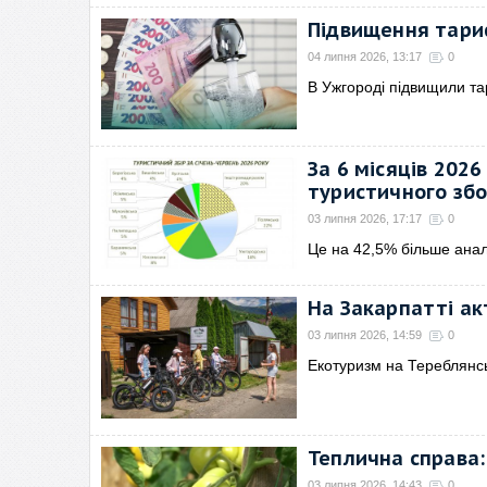
Підвищення тариф
04 липня 2026, 13:17
0
В Ужгороді підвищили та
За 6 місяців 2026
туристичного зб
03 липня 2026, 17:17
0
Це на 42,5% більше анал
На Закарпатті ак
03 липня 2026, 14:59
0
Екотуризм на Тереблянсь
Теплична справа:
03 липня 2026, 14:43
0