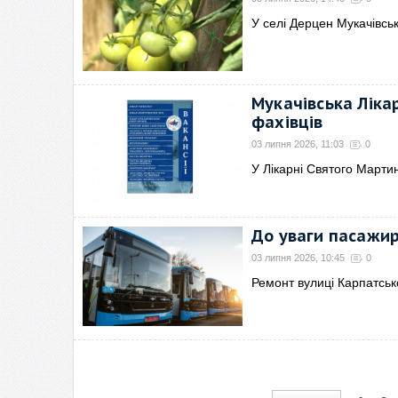
У селі Дерцен Мукачівсь
Мукачівська Лік
фахівців
03 липня 2026, 11:03
0
У Лікарні Святого Мартин
До уваги пасажир
03 липня 2026, 10:45
0
Ремонт вулиці Карпатськ