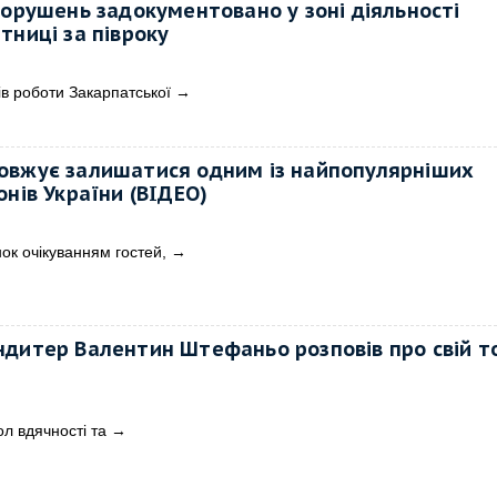
порушень задокументовано у зоні діяльності
тниці за півроку
в роботи Закарпатської
→
овжує залишатися одним із найпопулярніших
онів України (ВІДЕО)
нок очікуванням гостей,
→
ндитер Валентин Штефаньо розповів про свій т
л вдячності та
→