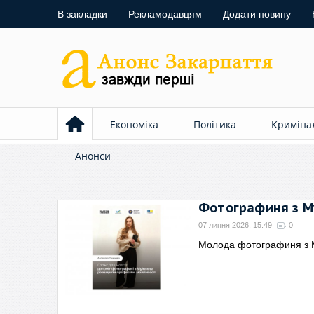
В закладки
Рекламодавцям
Додати новину
Економіка
Політика
Криміна
Анонси
Фотографиня з Му
07 липня 2026, 15:49
0
Молода фотографиня з 