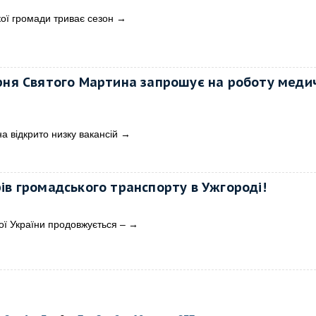
кої громади триває сезон
→
арня Святого Мартина запрошує на роботу меди
а відкрито низку вакансій
→
ів громадського транспорту в Ужгороді!
ої України продовжується –
→