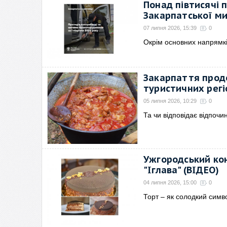
Понад півтисячі 
Закарпатської ми
07 липня 2026, 15:39
0
Окрім основних напрямкі
Закарпаття прод
туристичних регі
05 липня 2026, 10:29
0
Та чи відповідає відпочи
Ужгородський ко
"Іглава" (ВІДЕО)
04 липня 2026, 15:00
0
Торт – як солодкий симво