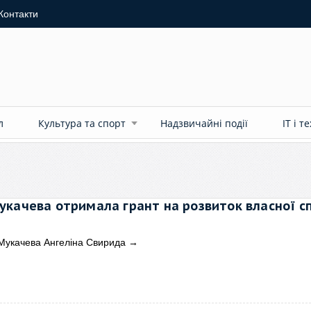
Контакти
л
Культура та спорт
Надзвичайні події
ІТ і т
качева отримала грант на розвиток власної с
Мукачева Ангеліна Свирида
→