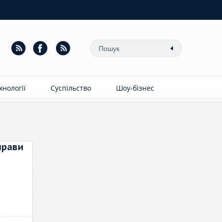
ехнології
Суспільство
Шоу-бізнес
прави