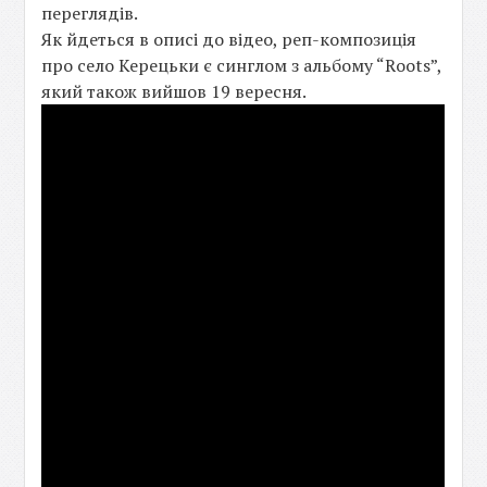
переглядів.
Як йдеться в описі до відео, реп-композиція
про село Керецьки є синглом з альбому “Roots”,
який також вийшов 19 вересня.