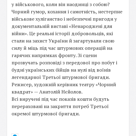
у військового, коли він наодинці з собою?
Чорний гумор, кохання і самотність, нестерпне
військове хуліганство і небезпечні пригоди у
документальній виставі «Ненароджені для
війни». Це реальні історії добровольців, які
стали на захист України й загартували свою
силу й міць під час штурмових операцій на
гарячих напрямках фронту. Зі сцени
прозвучать розповіді з передової про побут і
будні українських бійців на нулі від воїнів
легендарної Третьої штурмової бригади.
Режисер, художній керівник театру «Чорний
квадрат» — Анатолій Нєйолов.
Всі виручені під час показів кошти будуть
перераховані на закриття потреб Третьої
окремої штурмової бригади.