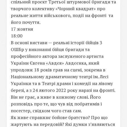
спільний проєкт Третьої штурмової бригади та
творчого колективу «Чорний квадрат» про
реальне життя військового, події на фронті та
його почуття.
17 жовтня
18:00
В основі вистави — реальні історії бійців 3
ОШБр у виконанні бійця бригади та
професійного актора заслуженого артиста
України Євгена «Авдєя» Авдєєнка, який
упродовж 18 років грав на сцені, зокрема в
Національному драматичному театрі ім. Лесі
Українки та в Театрі драми і комедії на лівому
березі, а з 24 лютого 2022 року наразі на фронті.
Він не грає, а живе в кожному слові. Його
розповідь про те, що чув від побратимів і
посестер, свідком чого став сам.
Як живе справжнє бойове братство? Про що
жартують на передовій? Які думки зʼявляються