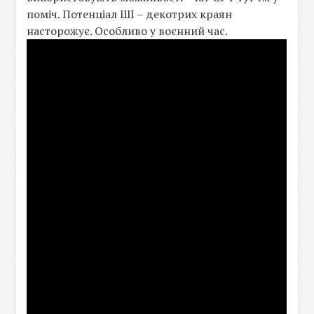
поміч. Потенціал ШІ – декотрих краян
насторожує. Особливо у воєнний час.