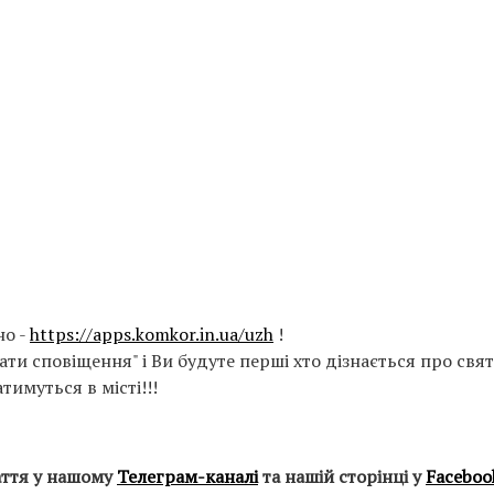
но -
https://apps.komkor.in.ua/uzh
!
ти сповіщення" і Ви будуте перші хто дізнається про свят
тимуться в місті!!!
аття у нашому
Телеграм-каналі
та нашій сторінці у
Faceboo