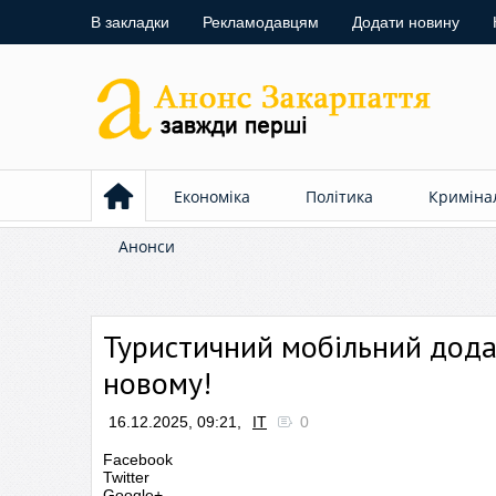
В закладки
Рекламодавцям
Додати новину
Економіка
Політика
Криміна
Анонси
Туристичний мобільний додат
новому!
16.12.2025, 09:21,
ІТ
0
Facebook
Twitter
Google+