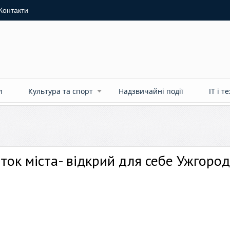
Контакти
л
Культура та спорт
Надзвичайні події
ІТ і т
ок міста- відкрий для себе Ужгород