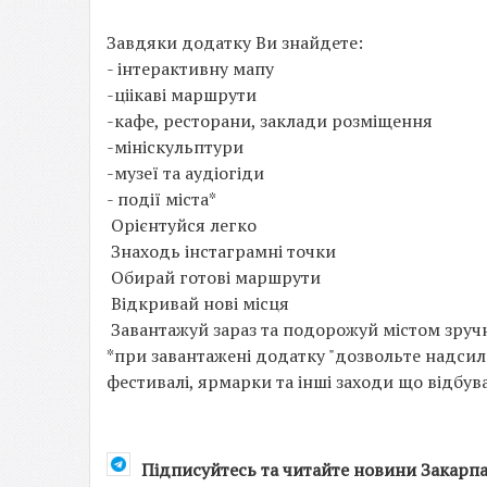
Завдяки додатку Ви знайдете:
- інтерактивну мапу
-ціікаві маршрути
-кафе, ресторани, заклади розміщення
-мініскульптури
-музеї та аудіогіди
- події міста*
Орієнтуйся легко
Знаходь інстаграмні точки
Обирай готові маршрути
Відкривай нові місця
Завантажуй зараз та подорожуй містом зруч
*при завантажені додатку "дозвольте надсила
фестивалі, ярмарки та інші заходи що відбува
Підписуйтесь та читайте новини Закарп