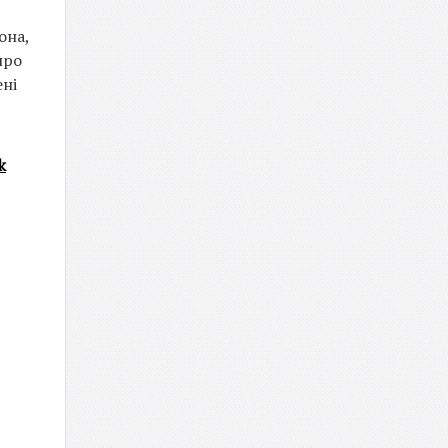
она,
про
ені
k