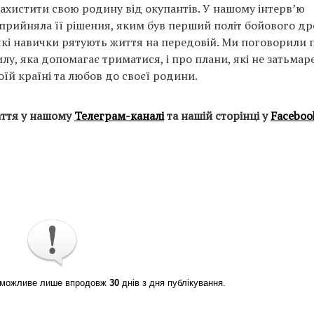
захистити свою родину від окупантів. У нашому інтерв’ю
прийняла її рішення, яким був перший політ бойового др
які навички рятують життя на передовій. Ми поговорили 
у, яка допомагає триматися, і про плани, які не затьмар
воїй країні та любов до своєї родини.
аття у нашому
Телеграм-каналі
та нашій сторінці у
Faceboo
ті можливе лише впродовж
30
днів з дня публікування.