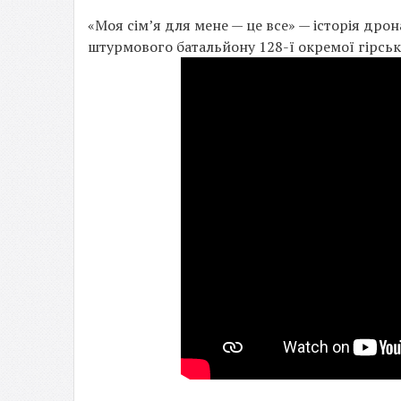
«Моя сім’я для мене — це все» — історія дро
штурмового батальйону 128-ї окремої гірсь