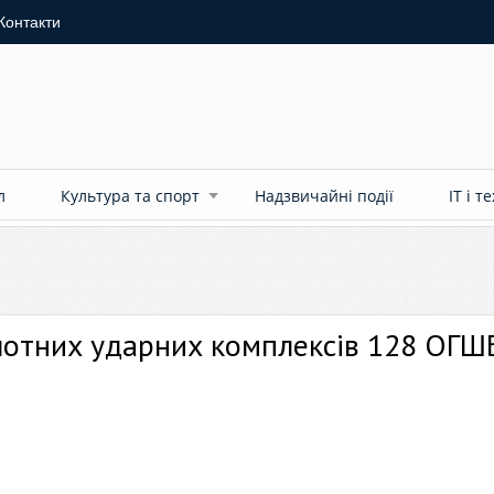
Контакти
л
Культура та спорт
Надзвичайні події
ІТ і т
ілотних ударних комплексів 128 ОГШ