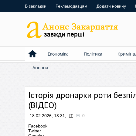
В закладки
Рекламодавцям
Додати новину
Економіка
Політика
Криміна
Анонси
Історія дронарки роти безп
(ВІДЕО)
18.02.2026, 13:31,
ІТ
0
Facebook
Twitter
Google+