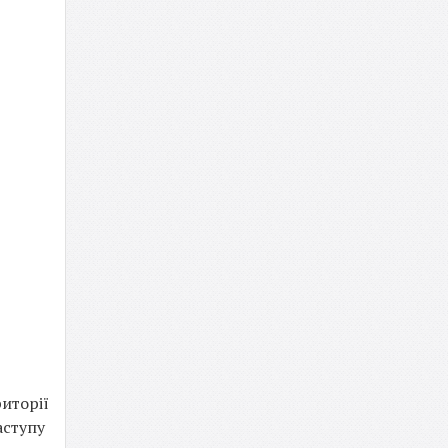
иторії
аступу