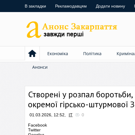
В закладки
Рекламодавцям
Додати новину
Економіка
Політика
Криміна
Анонси
Створені у розпал боротьби,
окремої гірсько-штурмової 
01.03.2026, 12:52,
ІТ
0
Facebook
Twitter
Google+