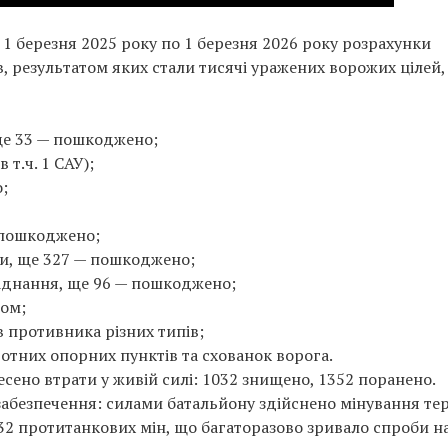
з 1 березня 2025 року по 1 березня 2026 року розрахунки
, результатом яких стали тисячі уражених ворожих цілей,
ще 33 — пошкоджено;
т.ч. 1 САУ);
;
 пошкоджено;
ки, ще 327 — пошкоджено;
аднання, ще 96 — пошкоджено;
том;
в противника різних типів;
отних опорних пунктів та схованок ворога.
сено втрати у живій силі: 1032 знищено, 1352 поранено.
абезпечення: силами батальйону здійснено мінування тер
832 протитанкових мін, що багаторазово зривало спроби н