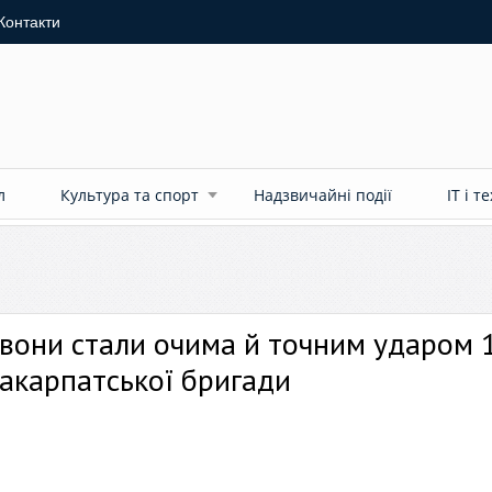
Контакти
л
Культура та спорт
Надзвичайні події
ІТ і т
 вони стали очима й точним ударом 
Закарпатської бригади