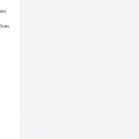
рює
 бою.