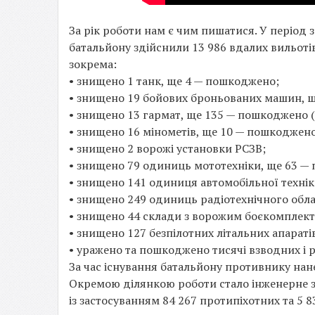
За рік роботи нам є чим пишатися. У період 
батальйону здійснили 13 986 вдалих вильотів
зокрема:
• знищено 1 танк, ще 4 — пошкоджено;
• знищено 19 бойових броньованих машин, 
• знищено 13 гармат, ще 135 — пошкоджено (в 
• знищено 16 мінометів, ще 10 — пошкоджено
• знищено 2 ворожі установки РСЗВ;
• знищено 79 одиниць мототехніки, ще 63 —
• знищено 141 одиниця автомобільної техні
• знищено 249 одиниць радіотехнічного обл
• знищено 44 склади з ворожим боєкомплек
• знищено 127 безпілотних літальних апараті
• уражено та пошкоджено тисячі взводних і р
За час існування батальйону противнику нане
Окремою ділянкою роботи стало інженерне з
із застосуванням 84 267 протипіхотних та 5 