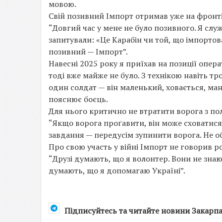
мовою.
Свій позивний Імпорт отримав уже на фронт
“Довгий час у мене не було позивного. Я служ
запитували: «Це Карабін чи той, що імпортова
позивний — Імпорт”.
Навесні 2025 року я приїхав на позиції опера
тоді вже майже не було. З технікою навіть тр
один солдат — він маленький, ховається, мане
пояснює боєць.
Для нього критично не втратити ворога з пол
“Якщо ворога проґавити, він може сховатися,
завдання — передусім зупинити ворога. Не об
Про свою участь у війні Імпорт не говорив р
“Друзі думають, що я волонтер. Вони не знают
думають, що я допомагаю Україні”.
Підписуйтесь та читайте новини Закарп