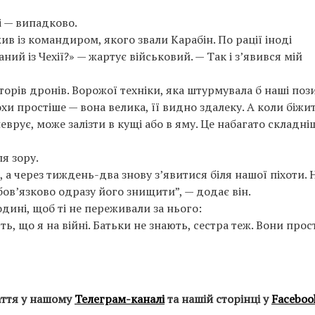
і — випадково.
ив із командиром, якого звали Карабін. По рації іноді
ний із Чехії?» — жартує військовий. — Так і з’явився мій
торів дронів. Ворожої техніки, яка штурмувала б наші пози
охи простіше — вона велика, її видно здалеку. А коли біжи
врує, може залізти в кущі або в яму. Це набагато складніш
я зору.
 а через тиждень-два знову з’явитися біля нашої піхоти.
ов’язково одразу його знищити”, — додає він.
одині, щоб ті не переживали за нього:
ь, що я на війні. Батьки не знають, сестра теж. Вони прос
аття у нашому
Телеграм-каналі
та нашій сторінці у
Faceboo