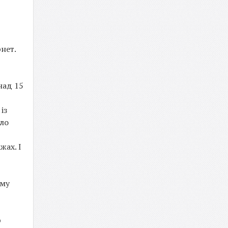
рнет.
над 15
із
ало
жах. І
ому
ю