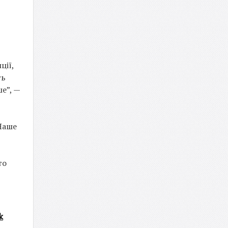
ції,
ть
е”, —
 Наше
то
k