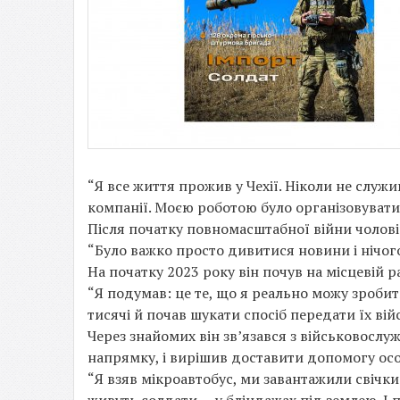
“Я все життя прожив у Чехії. Ніколи не слу
компанії. Моєю роботою було організовувати 
Після початку повномасштабної війни чолові
“Було важко просто дивитися новини і нічого
На початку 2023 року він почув на місцевій р
“Я подумав: це те, що я реально можу зробит
тисячі й почав шукати спосіб передати їх вій
Через знайомих він зв’язався з військовосл
напрямку, і вирішив доставити допомогу осо
“Я взяв мікроавтобус, ми завантажили свічки 