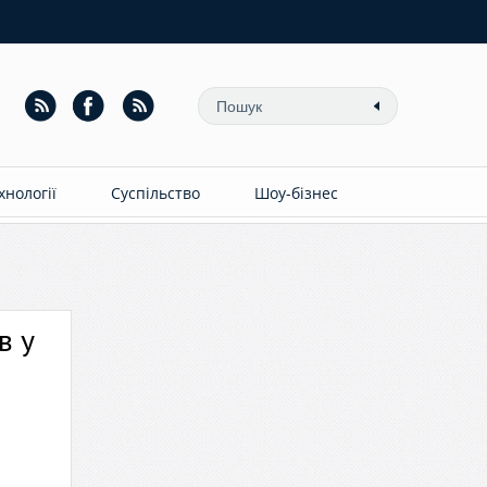
ехнології
Суспільство
Шоу-бізнес
в у