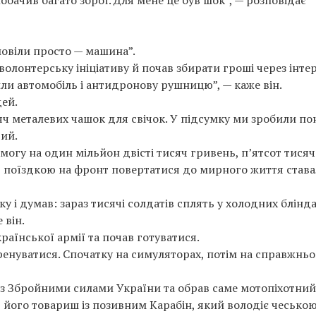
обачив багато зброї. Для мене це був шок”, — розповідає
повіли просто — машина”.
волонтерську ініціативу й почав збирати гроші через інте
ли автомобіль і антидронову рушницю”, — каже він.
ей.
яч металевих чашок для свічок. У підсумку ми зробили по
вий.
могу на один мільйон двісті тисяч гривень, п’ятсот тисяч 
ю поїздкою на фронт повертатися до мирного життя став
у і думав: зараз тисячі солдатів сплять у холодних блінда
 він.
аїнської армії та почав готуватися.
ренуватися. Спочатку на симуляторах, потім на справжнь
із Збройними силами України та обрав саме мотопіхотний
його товариш із позивним Карабін, який володіє чесько