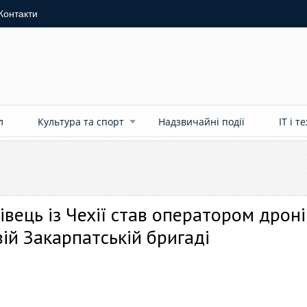
Контакти
л
Культура та спорт
Надзвичайні події
ІТ і т
івець із Чехії став оператором дроні
ій Закарпатській бригаді