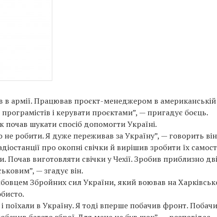
жив в армії. Працював проєкт-менеджером в американській
програмістів і керувати проєктами”, — пригадує боєць.
к почав шукати спосіб допомогти Україні.
 не робити. Я дуже переживав за Україну”, — говорить він
адіостанції про окопні свічки й вирішив зробити їх самост
и. Почав виготовляти свічки у Чехії. Зробив приблизно дв
ськовим”, — згадує він.
ужбовцем Збройних сил України, який воював на Харківсь
бисто.
і поїхали в Україну. Я тоді вперше побачив фронт. Побачи