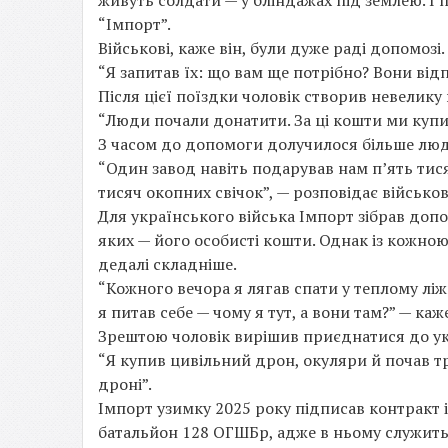
живуть солдати — у бліндажах під землею. І п
“Імпорт”.
Військові, каже він, були дуже раді допомозі.
“Я запитав їх: що вам ще потрібно? Вони від
Після цієї поїздки чоловік створив невелику 
“Люди почали донатити. За ці кошти ми купи
З часом до допомоги долучилося більше люд
“Один завод навіть подарував нам п’ять тис
тисяч окопних свічок”, — розповідає військо
Для українського війська Імпорт зібрав допо
яких — його особисті кошти. Однак із кожно
дедалі складніше.
“Кожного вечора я лягав спати у теплому ліжк
я питав себе — чому я тут, а вони там?” — каже
Зрештою чоловік вирішив приєднатися до укр
“Я купив цивільний дрон, окуляри й почав т
дроні”.
Імпорт узимку 2025 року підписав контракт 
батальйон 128 ОГШБр, адже в ньому служить 