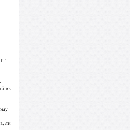
 IT-
.
ійно.
і
кому
в, як