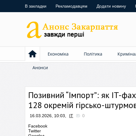
В закладки
Рекламодавцям
Додати новину
Економіка
Політика
Криміна
Анонси
Позивний “Імпорт”: як IT-фах
128 окремій гірсько-штурмов
16.03.2026, 10:03,
ІТ
0
Facebook
Twitter
Google+