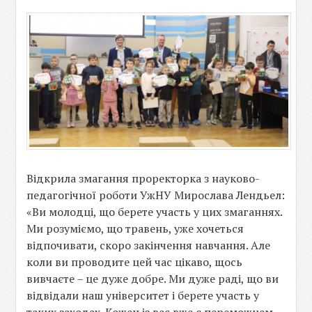
Відкрила змагання проректорка з науково-
педагогічної роботи УжНУ Мирослава Лендьел:
«Ви молодці, що берете участь у цих змаганнях.
Ми розуміємо, що травень, уже хочеться
відпочивати, скоро закінчення навчання. Але
коли ви проводите цей час цікаво, щось
вивчаєте – це дуже добре. Ми дуже раді, що ви
відвідали наш університет і берете участь у
таких заходах. Кожен із вас вже є переможцем.