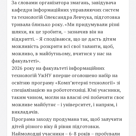
За словами організатора змагань, завідувача
кафедри інформаційних управляючих систем
та технологій Олександра Левчука, підготовка
тривала близько року. «Ми придумували різні
шляхи, як це зробити, – зазначив він на
відкритті. – Я сподіваюся, що це дасть дітям
можливість розкрити всі свої таланти, щоб,
можливо, в майбутньому, вчитися у нас на
факультеті».
2026 року на факультеті інформаційних
технологій УжНУ вперше оголошено набір на
освітню програму «Комп’ютерні технології» зі
спеціалізацією на робототехніці. Юні учасники,
таким чином, могли на власні очі побачити своє
можливе майбутнє – і університет, і напрям, і
викладачів.
Програма заходу продумана так, щоб залучити
дітей різного віку й рівня підготовки.
Наймолодші учасники – 6-8 років – пробували