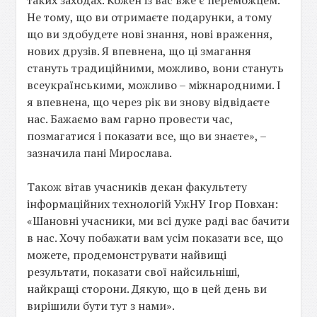
Не тому, що ви отримаєте подарунки, а тому
що ви здобудете нові знання, нові враження,
нових друзів. Я впевнена, що ці змагання
стануть традиційними, можливо, вони стануть
всеукраїнськими, можливо – міжнародними. І
я впевнена, що через рік ви знову відвідаєте
нас. Бажаємо вам гарно провести час,
позмагатися і показати все, що ви знаєте», –
зазначила пані Мирослава.
Також вітав учасників декан факультету
інформаційних технологій УжНУ Ігор Повхан:
«Шановні учасники, ми всі дуже раді вас бачити
в нас. Хочу побажати вам усім показати все, що
можете, продемонструвати найвищі
результати, показати свої найсильніші,
найкращі сторони. Дякую, що в цей день ви
вирішили бути тут з нами».