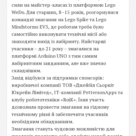
сили на майстер-класах із платформою Lego
WeDo. Для старших, 8–15 років, розгорнулися
командні змагання на Lego Spike та Lego
Mindstorms EV3, де роботам треба було
самостійно виконувати технічні місії або
знаходити вихід із лабіринту. Найстарші
учасники – до 21 року – змагалися на
платформі Arduino UNO з тим самим
лабіринтним завданням, але вже значно
складнішим.
Захід відбувся за підтримки спонсорів:
виробничої компанії ТОВ «Джейбіл Сьоркіт
Юкрейн Лімітед», IT-компанії PettersonApps та
клубу робототехніки «RoiK». Їхня участь
дозволила провести змагання на гідному
технічному рівні й забезпечити учасників
необхідним обладнанням.
Змагання стануть чудовою можливістю для
школярів проявити себе, здобути новий досвід