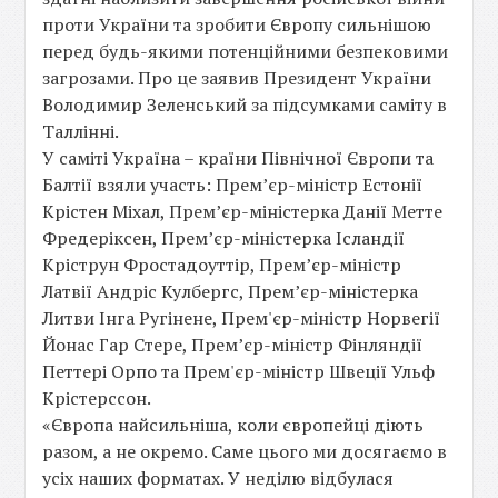
проти України та зробити Європу сильнішою
перед будь-якими потенційними безпековими
загрозами. Про це заявив Президент України
Володимир Зеленський за підсумками саміту в
Таллінні.
У саміті Україна – країни Північної Європи та
Балтії взяли участь: Прем’єр-міністр Естонії
Крістен Міхал, Прем’єр-міністерка Данії Метте
Фредеріксен, Прем’єр-міністерка Ісландії
Кріструн Фростадоуттір, Прем’єр-міністр
Латвії Андріс Кулбергс, Прем’єр-міністерка
Литви Інга Ругінене, Прем'єр-міністр Норвегії
Йонас Гар Стере, Прем’єр-міністр Фінляндії
Петтері Орпо та Прем'єр-міністр Швеції Ульф
Крістерссон.
«Європа найсильніша, коли європейці діють
разом, а не окремо. Саме цього ми досягаємо в
усіх наших форматах. У неділю відбулася