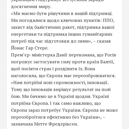
досягнення миру.
«Ми маємо бути рішучими в нашій підтримці.
Ми погодилися щодо ключових пунктів: ППО,
захист від балістичних ракет, підтримка вашої
енергетики та підтримка інших гуманітарних
потреб під час підготовки до зими», – сказав
Йонас Гар Стере.
Прем’єр-міністерка Данії переконана, що Росія
погрожує застосувати силу проти країн Балтії,
щоб посіяти страх і розділити їх. Вона
наголосила, що Європа має переозброюватися.
«Нам потрібні нові спроможності, інновації.
Тому що інновація вирішує результат на полі
бою. Ми бачимо це в Україні щодня. Україні
потрібна Європа. І так само важливо, що
Європа зараз потребує України. Європа не може
переозброїтися ефективно без України», –
зазначила Метте Фредеріксен.