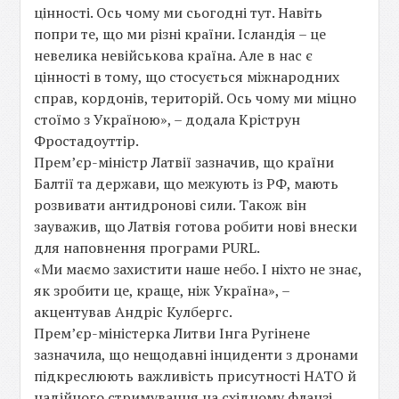
цінності. Ось чому ми сьогодні тут. Навіть
попри те, що ми різні країни. Ісландія – це
невелика невійськова країна. Але в нас є
цінності в тому, що стосується міжнародних
справ, кордонів, територій. Ось чому ми міцно
стоїмо з Україною», – додала Кріструн
Фростадоуттір.
Прем’єр-міністр Латвії зазначив, що країни
Балтії та держави, що межують із РФ, мають
розвивати антидронові сили. Також він
зауважив, що Латвія готова робити нові внески
для наповнення програми PURL.
«Ми маємо захистити наше небо. І ніхто не знає,
як зробити це, краще, ніж Україна», –
акцентував Андріс Кулбергс.
Прем’єр-міністерка Литви Інга Ругінене
зазначила, що нещодавні інциденти з дронами
підкреслюють важливість присутності НАТО й
надійного стримування на східному фланзі