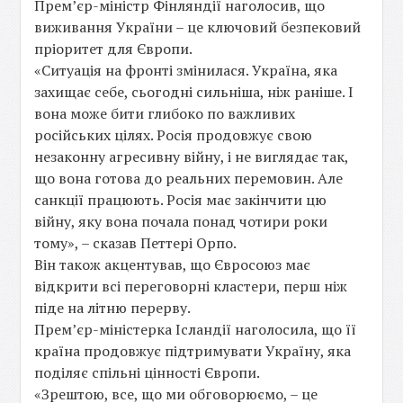
Прем’єр-міністр Фінляндії наголосив, що
виживання України – це ключовий безпековий
пріоритет для Європи.
«Ситуація на фронті змінилася. Україна, яка
захищає себе, сьогодні сильніша, ніж раніше. І
вона може бити глибоко по важливих
російських цілях. Росія продовжує свою
незаконну агресивну війну, і не виглядає так,
що вона готова до реальних перемовин. Але
санкції працюють. Росія має закінчити цю
війну, яку вона почала понад чотири роки
тому», – сказав Петтері Орпо.
Він також акцентував, що Євросоюз має
відкрити всі переговорні кластери, перш ніж
піде на літню перерву.
Прем’єр-міністерка Ісландії наголосила, що її
країна продовжує підтримувати Україну, яка
поділяє спільні цінності Європи.
«Зрештою, все, що ми обговорюємо, – це