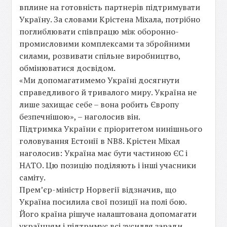
вплине на готовність партнерів підтримувати
Україну. За словами Крістена Міхала, потрібно
поглиблювати співпрацю між оборонно-
промисловими комплексами та збройними
силами, розвивати спільне виробництво,
обмінюватися досвідом.
«Ми допомагатимемо Україні досягнути
справедливого й тривалого миру. Україна не
лише захищає себе – вона робить Європу
безпечнішою», – наголосив він.
Підтримка України є пріоритетом нинішнього
головування Естонії в NB8. Крістен Міхал
наголосив: Україна має бути частиною ЄС і
НАТО. Цю позицію поділяють і інші учасники
саміту.
Прем’єр-міністр Норвегії відзначив, що
Україна посилила свої позиції на полі бою.
Його країна рішуче налаштована допомагати
українцям і підтримує всі зусилля заради