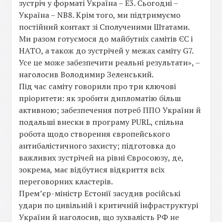
зустріч у форматі Україна – E3. Сьогодні –
Україна – NB8. Крім того, ми підтримуємо
постійний контакт зі Сполученими Штатами.
Ми разом готуємося до майбутніх самітів ЄС і
НАТО, а також до зустрічей у межах саміту G7.
Усе це може забезпечити реальні результати», –
наголосив Володимир Зеленський.
Під час саміту говорили про три ключові
пріоритети: як зробити дипломатію більш
активною; забезпечення потреб ППО України й
подальші внески в програму PURL, спільна
робота щодо створення європейського
антибалістичного захисту; підготовка до
важливих зустрічей на рівні Євросоюзу, де,
зокрема, має відбутися відкриття всіх
переговорних кластерів.
Прем’єр-міністр Естонії засудив російські
удари по цивільній і критичній інфраструктурі
України й наголосив, що зухвалість РФ не