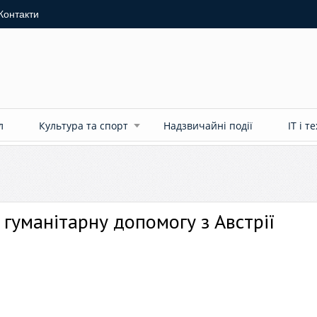
Контакти
л
Культура та спорт
Надзвичайні події
ІТ і т
гуманітарну допомогу з Австрії