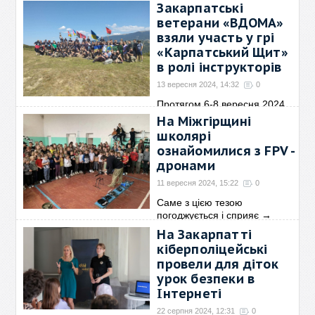
→
Закарпатські
ветерани «ВДОМА»
взяли участь у грі
«Карпатський Щит»
в ролі інструкторів
13 вересня 2024, 14:32
0
Протягом 6-8 вересня 2024
року, в масивах
→
На Міжгірщині
школярі
ознайомилися з FPV -
дронами
11 вересня 2024, 15:22
0
Саме з цією тезою
погоджується і сприяє
→
На Закарпатті
кіберполіцейські
провели для діток
урок безпеки в
Інтернеті
22 серпня 2024, 12:31
0