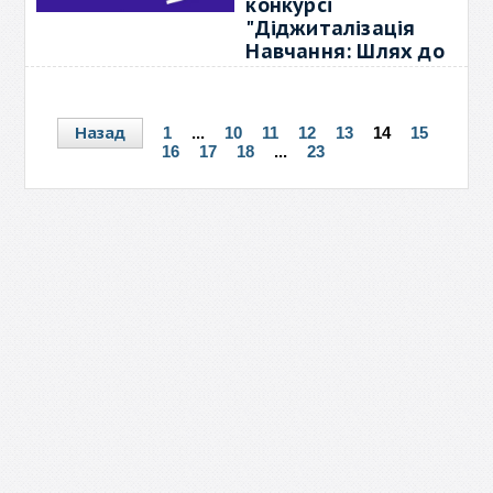
конкурсі
"Діджиталізація
Навчання: Шлях до
Цифрової
Грамотності"
10 серпня 2024, 15:54
0
Назад
1
...
10
11
12
13
14
15
16
17
18
...
23
Студенти, запрошуємо вас
взяти участь у
→