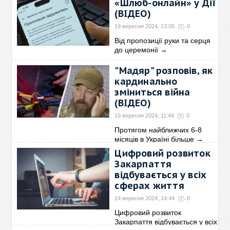
«Шлюб-онлайн» у Дії
(ВІДЕО)
19 вересня 2024, 13:05
0
Від пропозиції руки та серця
до церемонії
→
"Мадяр" розповів, як
кардинально
зміниться війна
(ВІДЕО)
19 вересня 2024, 11:44
0
Протягом найближчих 6-8
місяців в Україні більше
→
Цифровий розвиток
Закарпаття
відбувається у всіх
сферах життя
14 вересня 2024, 14:44
0
Цифровий розвиток
Закарпаття відбувається у всіх