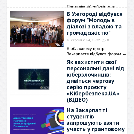
Протидію кібербулінгу та
кібергрумінгу обговорили
→
В Ужгороді відбувся
форум "Молодь в
діалозі з владою та
громадськістю"
18 серпня 2024, 19:32
0
В обласному центрі
Закарпаття відбувся форум
→
Як захистити свої
персональні дані від
кіберзлочинців:
дивіться чергову
серію проєкту
«Кібербезпека.UA»
(ВІДЕО)
12 серпня 2024, 18:12
0
На Закарпатті
Фахівці з кібербезпеки надали
студентів
рекомендації, які
→
запрошують взяти
участь у грантовому