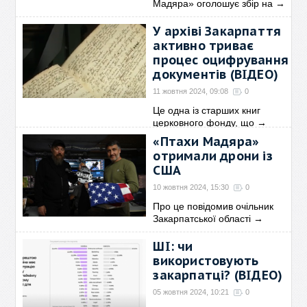
Мадяра» оголошує збір на
→
У архіві Закарпаття
активно триває
процес оцифрування
документів (ВІДЕО)
11 жовтня 2024, 09:08
0
Це одна із старших книг
церковного фонду, що
→
«Птахи Мадяра»
отримали дрони із
США
10 жовтня 2024, 15:30
0
Про це повідомив очільник
Закарпатської області
→
ШІ: чи
використовують
закарпатці? (ВІДЕО)
05 жовтня 2024, 10:21
0