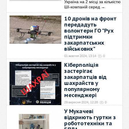
Україна на 2 місці за кількістю
ШІ-компаній серед
→
10 дронів на фронт
передадуть
волонтери ГО "Рух
підтримки
закарпатських
військових"
01 жовтня 2024, 13:14
0
10 дронів 68 бригаді
Кіберполіція
передадуть волонтери
→
застерігає
закарпатців від
шахрайств у
популярному
месенджері
29 вересня 2024, 12:28
0
Злочинці зламують облікові
У Мукачеві
записи користувачів
→
відкриють гуртки з
робототехніки та