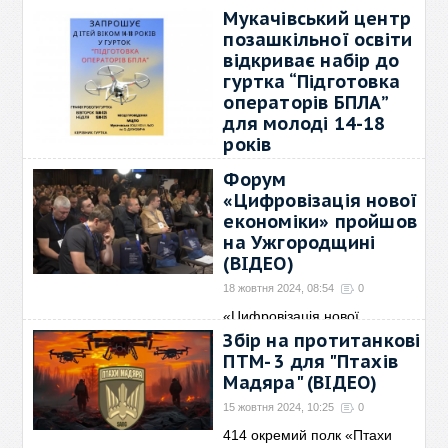
зініціювали проєкт із
→
Мукачівський центр
позашкільної освіти
відкриває набір до
гуртка “Підготовка
операторів БПЛА”
для молоді 14-18
років
28 жовтня 2024, 11:31
0
Форум
Це шанс отримати навички
«Цифровізація нової
роботи з безпілотними
→
економіки» пройшов
на Ужгородщині
(ВІДЕО)
18 жовтня 2024, 08:54
0
«Цифровізація нової
економіки» - міжнародний
→
Збір на протитанкові
ПТМ- 3 для "Птахів
Мадяра" (ВІДЕО)
15 жовтня 2024, 10:25
0
414 окремий полк «Птахи