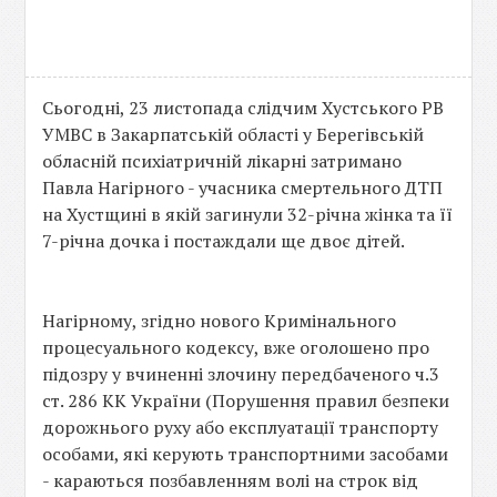
Сьогодні, 23 листопада слідчим Хустського РВ
УМВС в Закарпатській області у Берегівській
обласній психіатричній лікарні затримано
Павла Нагірного - учасника смертельного ДТП
на Хустщині в якій загинули 32-річна жінка та її
7-річна дочка і постаждали ще двоє дітей.
Нагірному, згідно нового Кримінального
процесуального кодексу, вже оголошено про
підозру у вчиненні злочину передбаченого ч.3
ст. 286 КК України (Порушення правил безпеки
дорожнього руху або експлуатації транспорту
особами, які керують транспортними засобами
- караються позбавленням волі на строк від