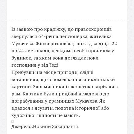
Із заявою про крадіжку, до правоохоронців
звернулася 64-річна пенсіонерка, жителька
Мукачева. Жінка розповіла, що за два дні, з 22
по 24 листопада, невідома особа проникла у
будинок, за яким вона доглядає поки
господиня у від’їзді.
Прибувши на місце пригоди, слідчі
встановили, що з помешкання зникли тільки
картини. Зловмисники їх жорстоко вирізали з
рам. Картини були придбані незадовго до
пограбування у крамницях Мукачева. Як
вдалося з'ясувати, полотна історичної або
художньої цінності не мають.
Джерело:Новини Закарпаття