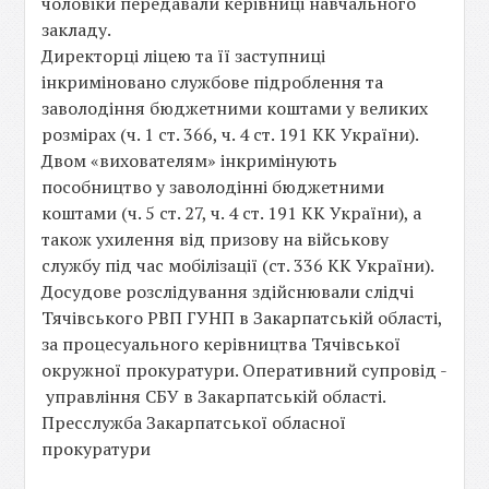
чоловіки передавали керівниці навчального
закладу.
Директорці ліцею та її заступниці
інкриміновано службове підроблення та
заволодіння бюджетними коштами у великих
розмірах (ч. 1 ст. 366, ч. 4 ст. 191 КК України).
Двом «вихователям» інкримінують
пособництво у заволодінні бюджетними
коштами (ч. 5 ст. 27, ч. 4 ст. 191 КК України), а
також ухилення від призову на військову
службу під час мобілізації (ст. 336 КК України).
Досудове розслідування здійснювали слідчі
Тячівського РВП ГУНП в Закарпатській області,
за процесуального керівництва Тячівської
окружної прокуратури. Оперативний супровід -
управління СБУ в Закарпатській області.
Пресслужба Закарпатської обласної
прокуратури