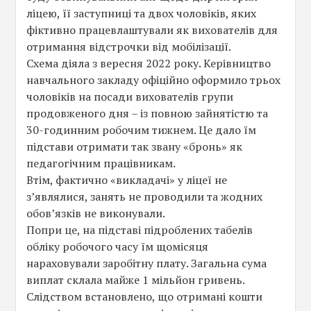
ліцею, її заступниці та двох чоловіків, яких
фіктивно працевлаштували як вихователів для
отримання відстрочки від мобілізації.
Схема діяла з вересня 2022 року. Керівництво
навчального закладу офіційно оформило трьох
чоловіків на посади вихователів групи
продовженого дня – із повною зайнятістю та
30-годинним робочим тижнем. Це дало їм
підстави отримати так звану «бронь» як
педагогічним працівникам.
Втім, фактично «викладачі» у ліцеї не
з’являлися, занять не проводили та жодних
обов’язків не виконували.
Попри це, на підставі підроблених табелів
обліку робочого часу їм щомісяця
нараховували заробітну плату. Загальна сума
виплат склала майже 1 мільйон гривень.
Слідством встановлено, що отримані кошти